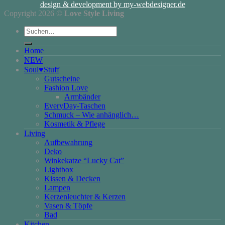
design & development by my-webdesigner.de
Copyright 2026 ©
Love Style Living
Suchen
nach:
Home
NEW
Soul♥Stuff
Gutscheine
Fashion Love
Armbänder
EveryDay-Taschen
Schmuck – Wie anhänglich…
Kosmetik & Pflege
Living
Aufbewahrung
Deko
Winkekatze “Lucky Cat”
Lightbox
Kissen & Decken
Lampen
Kerzenleuchter & Kerzen
Vasen & Töpfe
Bad
Kitchen