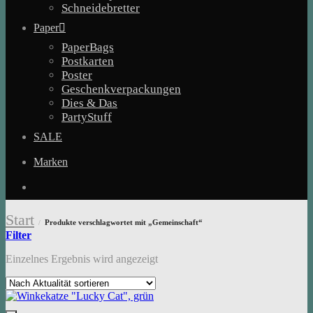
Schneidebretter
Paper
PaperBags
Postkarten
Poster
Geschenkverpackungen
Dies & Das
PartyStuff
SALE
Marken
Start
Produkte verschlagwortet mit „Gemeinschaft“
/
Filter
Einzelnes Ergebnis wird angezeigt