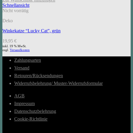
Schnellansicht
Nicht vorrätig
Deko
Winkekatze “Lucky Cat”, grün
19,95
€
inkl. 19 % MwSt.
zzgl.
Versandkosten
Zahlungsarten
Versand
Retouren/Rücksendungen
Widerrufsbelehrung/ Muster-Widerrufsformular
AGB
Impressum
Datenschutzbelehrung
Cookie-Richtlinie