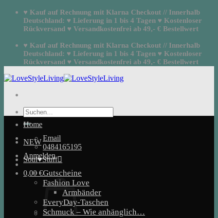
Zum
♥ Kauf auf Rechnung mit Klarna Checkout // Innerhalb
Inhalt
Deutschland: ♥ Lieferung in 1 bis 4 Tagen ♥ Kostenloser
springen
Rückversand ♥ Versandkostenfrei ab 49,- € Bestellwert
♥ Kauf auf Rechnung mit Klarna Checkout // Innerhalb
Deutschland: ♥ Lieferung in 1 bis 4 Tagen ♥ Kostenloser
Rückversand ♥ Versandkostenfrei ab 49,- € Bestellwert
Suchen
nach:
Home
Email
NEW
0484165195
Anmelden
Soul♥Stuff
Gutscheine
0,00
€
Fashion Love
Armbänder
EveryDay-Taschen
Schmuck – Wie anhänglich…