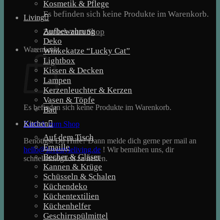
Kosmetik & Pflege
Es befinden sich keine Produkte im Warenkorb.
Living
Aufbewahrung
Zurück zum Shop
Deko
Warenkorb
Winkekatze “Lucky Cat”
Lightbox
Kissen & Decken
Lampen
Kerzenleuchter & Kerzen
Vasen & Töpfe
Es befinden sich keine Produkte im Warenkorb.
Bad
Kitchen
Zurück zum Shop
Auf dem Tisch
Benötigst Du Hilfe? Dann melde dich gerne per mail an
Emaille
hello@lovestyleliving.de
! Wir bemühen uns, dir
Becher & Gläser
schnellstmöglich zu helfen.
Kannen & Krüge
Schüsseln & Schalen
Küchendeko
Küchentextilien
Küchenhelfer
Geschirrspülmittel