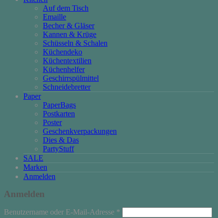
Auf dem Tisch
Emaille
Becher & Gläser
Kannen & Krüge
Schüsseln & Schalen
Küchendeko
Küchentextilien
Küchenhelfer
Geschirrspülmittel
Schneidebretter
Paper
PaperBags
Postkarten
Poster
Geschenkverpackungen
Dies & Das
PartyStuff
SALE
Marken
Anmelden
Anmelden
Erforderlich
Benutzername oder E-Mail-Adresse
*