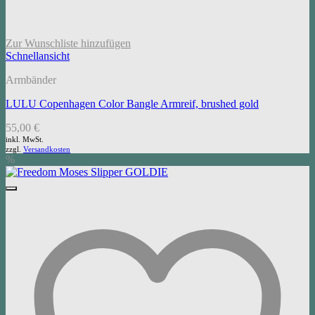
Zur Wunschliste hinzufügen
Schnellansicht
Armbänder
LULU Copenhagen Color Bangle Armreif, brushed gold
55,00
€
inkl. MwSt.
zzgl.
Versandkosten
%