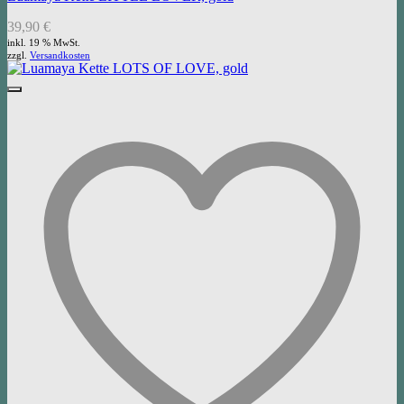
39,90
€
inkl. 19 % MwSt.
zzgl.
Versandkosten