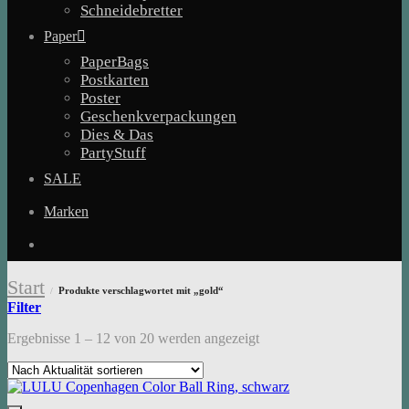
Schneidebretter
Paper
PaperBags
Postkarten
Poster
Geschenkverpackungen
Dies & Das
PartyStuff
SALE
Marken
Start
Produkte verschlagwortet mit „gold“
/
Filter
Nach
Ergebnisse 1 – 12 von 20 werden angezeigt
Aktualität
sortiert