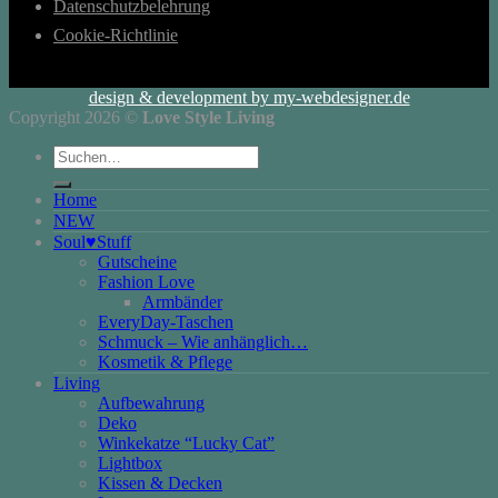
Datenschutzbelehrung
Cookie-Richtlinie
design & development by my-webdesigner.de
Copyright 2026 ©
Love Style Living
Suchen
nach:
Home
NEW
Soul♥Stuff
Gutscheine
Fashion Love
Armbänder
EveryDay-Taschen
Schmuck – Wie anhänglich…
Kosmetik & Pflege
Living
Aufbewahrung
Deko
Winkekatze “Lucky Cat”
Lightbox
Kissen & Decken