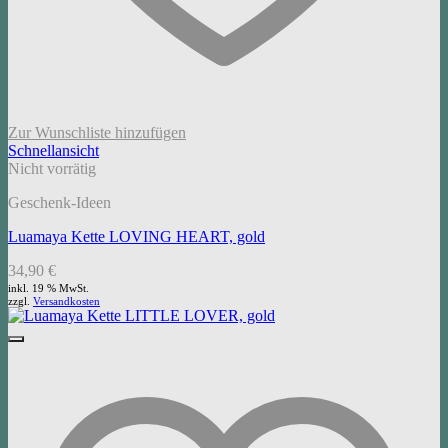
Zur Wunschliste hinzufügen
Schnellansicht
Nicht vorrätig
Geschenk-Ideen
Luamaya Kette LOVING HEART, gold
34,90
€
inkl. 19 % MwSt.
zzgl.
Versandkosten