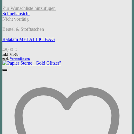
Zur Wunschliste hinzufügen
Schnellansicht
Nicht vorrätig
Beutel & Stofftaschen
Ratatam METALLIC BAG
48,00
€
inkl. MwSt.
zzgl.
Versandkosten