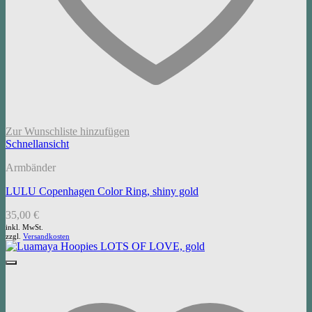
Zur Wunschliste hinzufügen
Schnellansicht
Armbänder
LULU Copenhagen Color Ring, shiny gold
35,00
€
inkl. MwSt.
zzgl.
Versandkosten