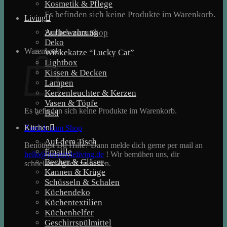
Kosmetik & Pflege
Es befinden sich keine Produkte im Warenkorb.
Living
Aufbewahrung
Zurück zum Shop
Deko
Warenkorb
Winkekatze “Lucky Cat”
Lightbox
Kissen & Decken
Lampen
Kerzenleuchter & Kerzen
Vasen & Töpfe
Es befinden sich keine Produkte im Warenkorb.
Bad
Kitchen
Zurück zum Shop
Auf dem Tisch
Benötigst Du Hilfe? Dann melde dich gerne per mail an
Emaille
hello@lovestyleliving.de
! Wir bemühen uns, dir
Becher & Gläser
schnellstmöglich zu helfen.
Kannen & Krüge
Schüsseln & Schalen
Küchendeko
Küchentextilien
Küchenhelfer
Geschirrspülmittel