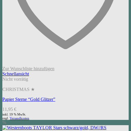
Zur Wunschliste hinzufügen
Schnellansicht
Nicht vorrätig
CHRISTMAS ★
Papier Sterne “Gold Glitzer”
11,95
€
inkl. 19 % MwSt.
zzgl.
Versandkosten
%