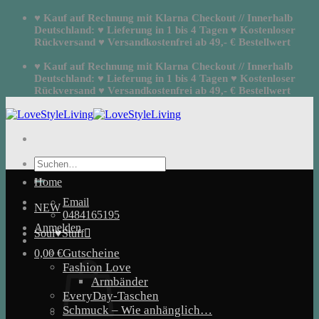
Zum
♥ Kauf auf Rechnung mit Klarna Checkout // Innerhalb
Inhalt
Deutschland: ♥ Lieferung in 1 bis 4 Tagen ♥ Kostenloser
springen
Rückversand ♥ Versandkostenfrei ab 49,- € Bestellwert
♥ Kauf auf Rechnung mit Klarna Checkout // Innerhalb
Deutschland: ♥ Lieferung in 1 bis 4 Tagen ♥ Kostenloser
Rückversand ♥ Versandkostenfrei ab 49,- € Bestellwert
Suchen
nach:
Home
Email
NEW
0484165195
Anmelden
Soul♥Stuff
Gutscheine
0,00
€
Fashion Love
Armbänder
EveryDay-Taschen
Schmuck – Wie anhänglich…