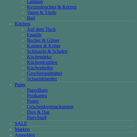
Lampen
Kerzenleuchter & Kerzen
Vasen & Töpfe
Bad
Kitchen
Auf dem Tisch
Emaille
Becher & Gläser
Kannen & Krüge
Schüsseln & Schalen
Küchendeko
Küchentextilien
Küchenhelfer
Geschirrspülmittel
Schneidebretter
Paper
PaperBags
Postkarten
Poster
Geschenkverpackungen
Dies & Das
PartyStuff
SALE
Marken
Anmelden