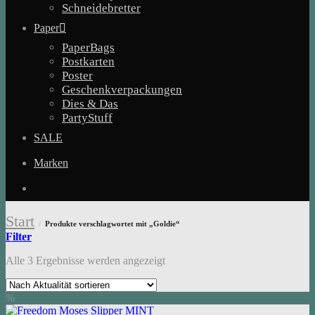
Schneidebretter
Paper
PaperBags
Postkarten
Poster
Geschenkverpackungen
Dies & Das
PartyStuff
SALE
Marken
Start
Produkte verschlagwortet mit „Goldie“
/
Filter
Nach
Alle 3 Ergebnisse werden angezeigt
Aktualität
sortiert
%