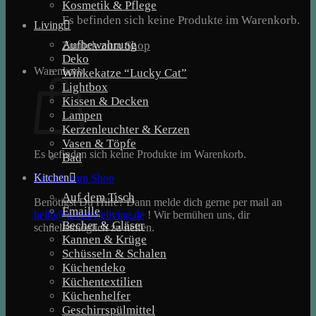
Kosmetik & Pflege
Es befinden sich keine Produkte im Warenkorb.
Living
Aufbewahrung
Zurück zum Shop
Deko
Warenkorb
Winkekatze “Lucky Cat”
Lightbox
Kissen & Decken
Lampen
Kerzenleuchter & Kerzen
Vasen & Töpfe
Es befinden sich keine Produkte im Warenkorb.
Bad
Kitchen
Zurück zum Shop
Auf dem Tisch
Benötigst Du Hilfe? Dann melde dich gerne per mail an
Emaille
hello@lovestyleliving.de
! Wir bemühen uns, dir
Becher & Gläser
schnellstmöglich zu helfen.
Kannen & Krüge
Schüsseln & Schalen
Küchendeko
Küchentextilien
Küchenhelfer
Geschirrspülmittel