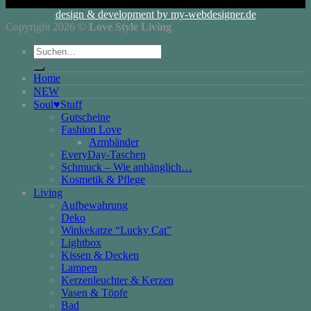
design & development by my-webdesigner.de
Copyright 2026 ©
Love Style Living
Suchen
nach:
Home
NEW
Soul♥Stuff
Gutscheine
Fashion Love
Armbänder
EveryDay-Taschen
Schmuck – Wie anhänglich…
Kosmetik & Pflege
Living
Aufbewahrung
Deko
Winkekatze “Lucky Cat”
Lightbox
Kissen & Decken
Lampen
Kerzenleuchter & Kerzen
Vasen & Töpfe
Bad