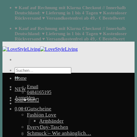
Zum
♥ Kauf auf Rechnung mit Klarna Checkout // Innerhalb
Inhalt
Deutschland: ♥ Lieferung in 1 bis 4 Tagen ♥ Kostenloser
springen
Rückversand ♥ Versandkostenfrei ab 49,- € Bestellwert
♥ Kauf auf Rechnung mit Klarna Checkout // Innerhalb
Deutschland: ♥ Lieferung in 1 bis 4 Tagen ♥ Kostenloser
Rückversand ♥ Versandkostenfrei ab 49,- € Bestellwert
Suchen
nach:
Home
Email
NEW
0484165195
Anmelden
Soul♥Stuff
Gutscheine
0,00
€
Fashion Love
Armbänder
EveryDay-Taschen
Schmuck – Wie anhänglich…