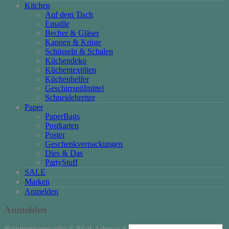
Kitchen
Auf dem Tisch
Emaille
Becher & Gläser
Kannen & Krüge
Schüsseln & Schalen
Küchendeko
Küchentextilien
Küchenhelfer
Geschirrspülmittel
Schneidebretter
Paper
PaperBags
Postkarten
Poster
Geschenkverpackungen
Dies & Das
PartyStuff
SALE
Marken
Anmelden
Anmelden
Erforderlich
Benutzername oder E-Mail-Adresse
*