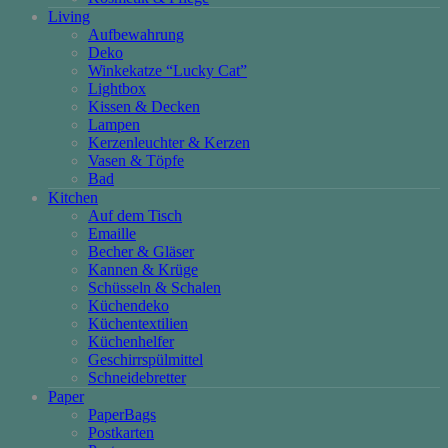
Living
Aufbewahrung
Deko
Winkekatze “Lucky Cat”
Lightbox
Kissen & Decken
Lampen
Kerzenleuchter & Kerzen
Vasen & Töpfe
Bad
Kitchen
Auf dem Tisch
Emaille
Becher & Gläser
Kannen & Krüge
Schüsseln & Schalen
Küchendeko
Küchentextilien
Küchenhelfer
Geschirrspülmittel
Schneidebretter
Paper
PaperBags
Postkarten