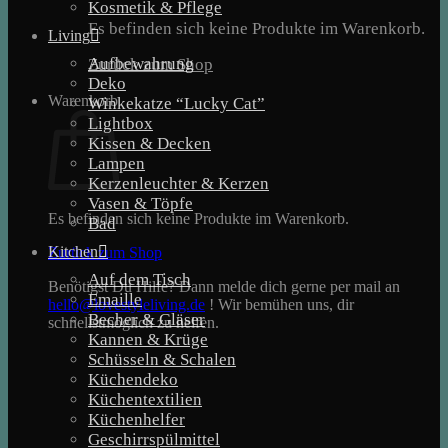
Kosmetik & Pflege
Es befinden sich keine Produkte im Warenkorb.
Living
Aufbewahrung
Zurück zum Shop
Deko
Warenkorb
Winkekatze “Lucky Cat”
Lightbox
Kissen & Decken
Lampen
Kerzenleuchter & Kerzen
Vasen & Töpfe
Es befinden sich keine Produkte im Warenkorb.
Bad
Kitchen
Zurück zum Shop
Auf dem Tisch
Benötigst Du Hilfe? Dann melde dich gerne per mail an
Emaille
hello@lovestyleliving.de
! Wir bemühen uns, dir
Becher & Gläser
schnellstmöglich zu helfen.
Kannen & Krüge
Schüsseln & Schalen
Küchendeko
Küchentextilien
Küchenhelfer
Geschirrspülmittel