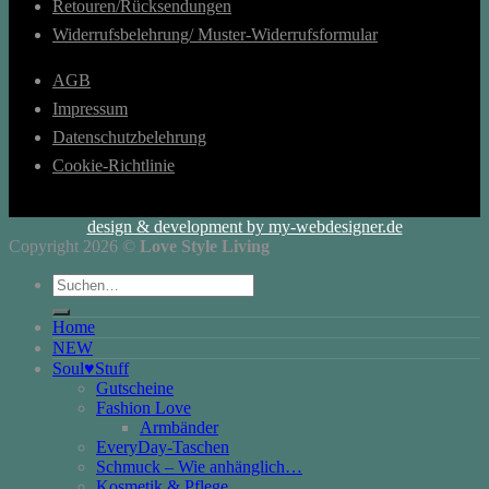
Retouren/Rücksendungen
Widerrufsbelehrung/ Muster-Widerrufsformular
AGB
Impressum
Datenschutzbelehrung
Cookie-Richtlinie
design & development by my-webdesigner.de
Copyright 2026 ©
Love Style Living
Suchen
nach:
Home
NEW
Soul♥Stuff
Gutscheine
Fashion Love
Armbänder
EveryDay-Taschen
Schmuck – Wie anhänglich…
Kosmetik & Pflege