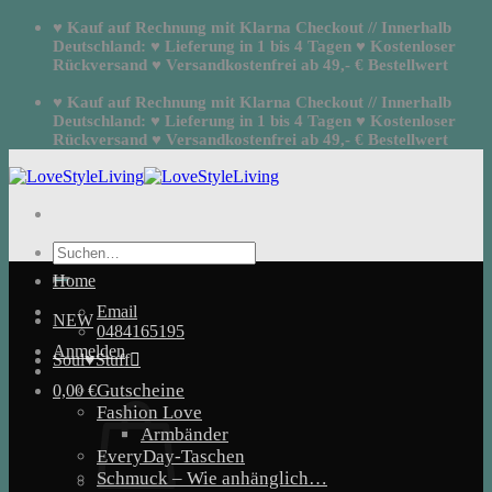
Zum
♥ Kauf auf Rechnung mit Klarna Checkout // Innerhalb
Inhalt
Deutschland: ♥ Lieferung in 1 bis 4 Tagen ♥ Kostenloser
springen
Rückversand ♥ Versandkostenfrei ab 49,- € Bestellwert
♥ Kauf auf Rechnung mit Klarna Checkout // Innerhalb
Deutschland: ♥ Lieferung in 1 bis 4 Tagen ♥ Kostenloser
Rückversand ♥ Versandkostenfrei ab 49,- € Bestellwert
Suchen
nach:
Home
Email
NEW
0484165195
Anmelden
Soul♥Stuff
Gutscheine
0,00
€
Fashion Love
Armbänder
EveryDay-Taschen
Schmuck – Wie anhänglich…