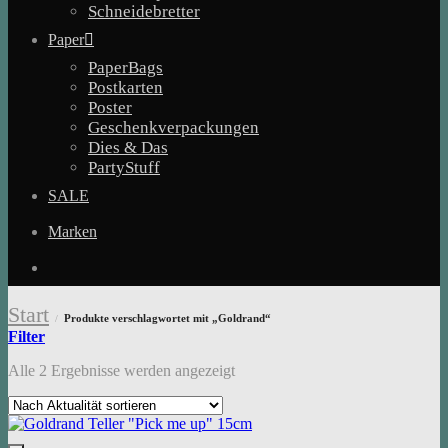
Schneidebretter
Paper
PaperBags
Postkarten
Poster
Geschenkverpackungen
Dies & Das
PartyStuff
SALE
Marken
Start
Produkte verschlagwortet mit „Goldrand“
/
Filter
Nach
Alle 2 Ergebnisse werden angezeigt
Aktualität
sortiert