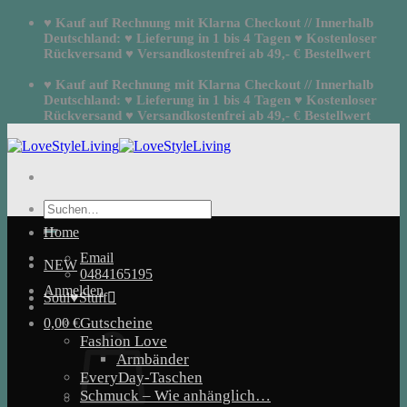
Zum
♥ Kauf auf Rechnung mit Klarna Checkout // Innerhalb
Inhalt
Deutschland: ♥ Lieferung in 1 bis 4 Tagen ♥ Kostenloser
springen
Rückversand ♥ Versandkostenfrei ab 49,- € Bestellwert
♥ Kauf auf Rechnung mit Klarna Checkout // Innerhalb
Deutschland: ♥ Lieferung in 1 bis 4 Tagen ♥ Kostenloser
Rückversand ♥ Versandkostenfrei ab 49,- € Bestellwert
Suchen
nach:
Home
Email
NEW
0484165195
Anmelden
Soul♥Stuff
Gutscheine
0,00
€
Fashion Love
Armbänder
EveryDay-Taschen
Schmuck – Wie anhänglich…