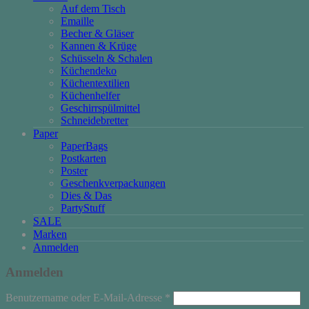
Auf dem Tisch
Emaille
Becher & Gläser
Kannen & Krüge
Schüsseln & Schalen
Küchendeko
Küchentextilien
Küchenhelfer
Geschirrspülmittel
Schneidebretter
Paper
PaperBags
Postkarten
Poster
Geschenkverpackungen
Dies & Das
PartyStuff
SALE
Marken
Anmelden
Anmelden
Erforderlich
Benutzername oder E-Mail-Adresse
*