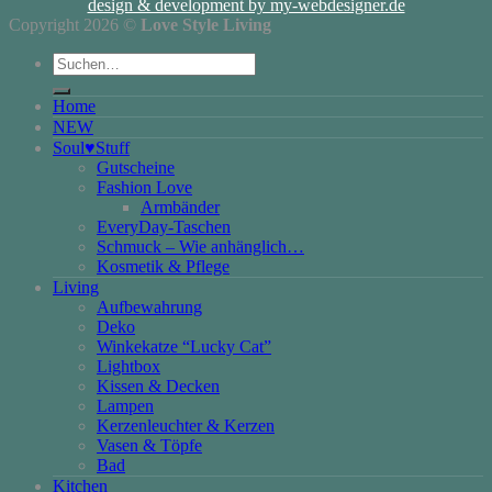
design & development by my-webdesigner.de
Copyright 2026 ©
Love Style Living
Suchen
nach:
Home
NEW
Soul♥Stuff
Gutscheine
Fashion Love
Armbänder
EveryDay-Taschen
Schmuck – Wie anhänglich…
Kosmetik & Pflege
Living
Aufbewahrung
Deko
Winkekatze “Lucky Cat”
Lightbox
Kissen & Decken
Lampen
Kerzenleuchter & Kerzen
Vasen & Töpfe
Bad
Kitchen