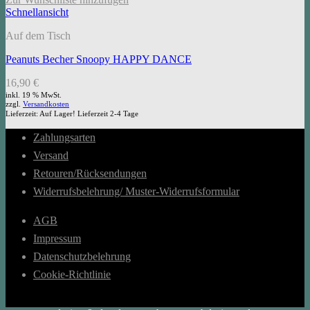
Schnellansicht
Auf dem Tisch
Peanuts Becher Snoopy HAPPY DANCE
16,90
€
inkl. 19 % MwSt.
zzgl.
Versandkosten
Lieferzeit:
Auf Lager! Lieferzeit 2-4 Tage
Zahlungsarten
Versand
Retouren/Rücksendungen
Widerrufsbelehrung/ Muster-Widerrufsformular
AGB
Impressum
Datenschutzbelehrung
Cookie-Richtlinie