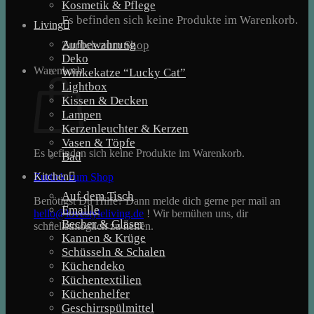
Kosmetik & Pflege
Es befinden sich keine Produkte im Warenkorb.
Living
Aufbewahrung
Zurück zum Shop
Deko
Warenkorb
Winkekatze “Lucky Cat”
Lightbox
Kissen & Decken
Lampen
Kerzenleuchter & Kerzen
Vasen & Töpfe
Es befinden sich keine Produkte im Warenkorb.
Bad
Kitchen
Zurück zum Shop
Auf dem Tisch
Benötigst Du Hilfe? Dann melde dich gerne per mail an
Emaille
hello@lovestyleliving.de
! Wir bemühen uns, dir
Becher & Gläser
schnellstmöglich zu helfen.
Kannen & Krüge
Schüsseln & Schalen
Küchendeko
Küchentextilien
Küchenhelfer
Geschirrspülmittel