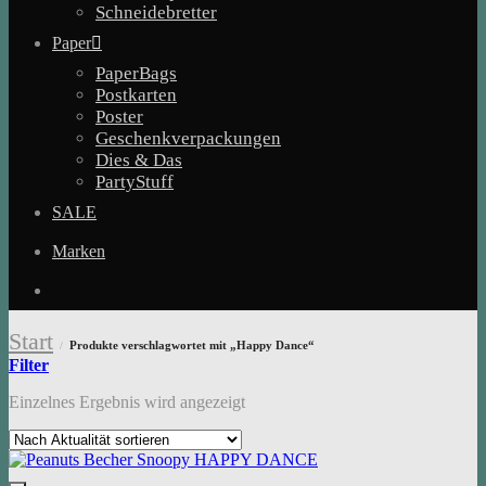
Schneidebretter
Paper
PaperBags
Postkarten
Poster
Geschenkverpackungen
Dies & Das
PartyStuff
SALE
Marken
Start
Produkte verschlagwortet mit „Happy Dance“
/
Filter
Einzelnes Ergebnis wird angezeigt