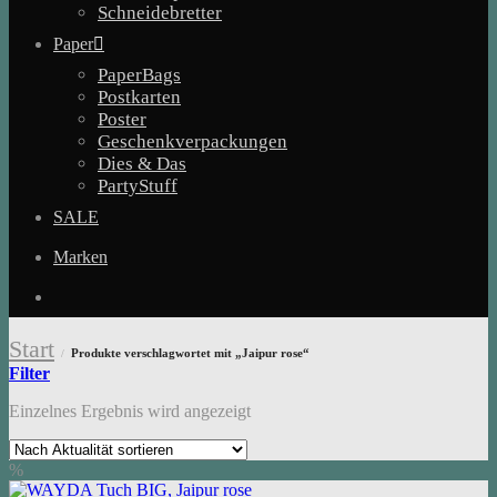
Schneidebretter
Paper
PaperBags
Postkarten
Poster
Geschenkverpackungen
Dies & Das
PartyStuff
SALE
Marken
Start
Produkte verschlagwortet mit „Jaipur rose“
/
Filter
Einzelnes Ergebnis wird angezeigt
%