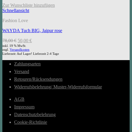
Zur Wunschliste hinzufügen
Schnellansicht
Fashion Love
WAYDA Tuch BIG, Jaipur rose
Ursprünglicher
Aktueller
78,00
€
50,00
€
Preis
Preis
inkl. 19 % MwSt.
zzgl.
Versandkosten
war:
ist:
Lieferzeit:
Auf Lager! Lieferzeit 2-4 Tage
78,00 €
50,00 €.
Zahlungsarten
Versand
Retouren/Rücksendungen
Widerrufsbelehrung/ Muster-Widerrufsformular
AGB
Impressum
Datenschutzbelehrung
Cookie-Richtlinie