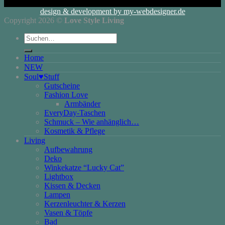
design & development by my-webdesigner.de
Copyright 2026 ©
Love Style Living
Suchen
nach:
Home
NEW
Soul♥Stuff
Gutscheine
Fashion Love
Armbänder
EveryDay-Taschen
Schmuck – Wie anhänglich…
Kosmetik & Pflege
Living
Aufbewahrung
Deko
Winkekatze “Lucky Cat”
Lightbox
Kissen & Decken
Lampen
Kerzenleuchter & Kerzen
Vasen & Töpfe
Bad