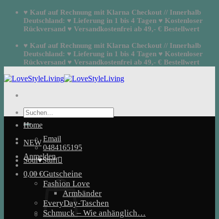
Zum
♥ Kauf auf Rechnung mit Klarna Checkout // Innerhalb
Inhalt
Deutschland: ♥ Lieferung in 1 bis 4 Tagen ♥ Kostenloser
springen
Rückversand ♥ Versandkostenfrei ab 49,- € Bestellwert
♥ Kauf auf Rechnung mit Klarna Checkout // Innerhalb
Deutschland: ♥ Lieferung in 1 bis 4 Tagen ♥ Kostenloser
Rückversand ♥ Versandkostenfrei ab 49,- € Bestellwert
Suchen
nach:
Home
Email
NEW
0484165195
Anmelden
Soul♥Stuff
Gutscheine
0,00
€
Fashion Love
Armbänder
EveryDay-Taschen
Schmuck – Wie anhänglich…