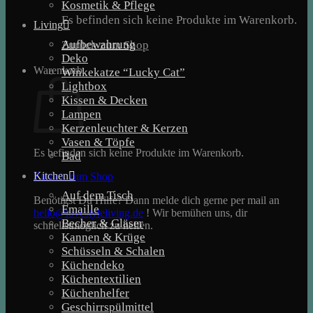
Kosmetik & Pflege
Es befinden sich keine Produkte im Warenkorb.
Living
Aufbewahrung
Zurück zum Shop
Deko
Warenkorb
Winkekatze “Lucky Cat”
Lightbox
Kissen & Decken
Lampen
Kerzenleuchter & Kerzen
Vasen & Töpfe
Es befinden sich keine Produkte im Warenkorb.
Bad
Kitchen
Zurück zum Shop
Auf dem Tisch
Benötigst Du Hilfe? Dann melde dich gerne per mail an
Emaille
hello@lovestyleliving.de
! Wir bemühen uns, dir
Becher & Gläser
schnellstmöglich zu helfen.
Kannen & Krüge
Schüsseln & Schalen
Küchendeko
Küchentextilien
Küchenhelfer
Geschirrspülmittel