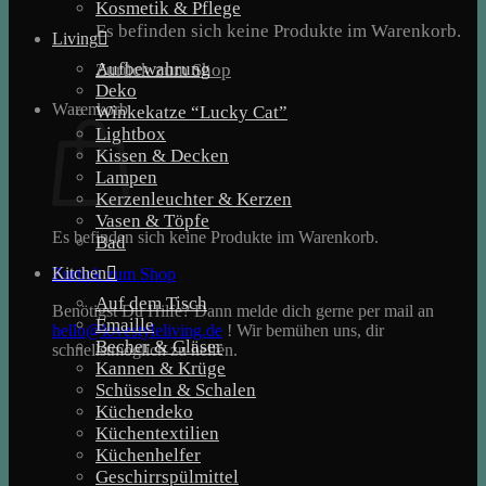
Kosmetik & Pflege
Es befinden sich keine Produkte im Warenkorb.
Living
Aufbewahrung
Zurück zum Shop
Deko
Warenkorb
Winkekatze “Lucky Cat”
Lightbox
Kissen & Decken
Lampen
Kerzenleuchter & Kerzen
Vasen & Töpfe
Es befinden sich keine Produkte im Warenkorb.
Bad
Kitchen
Zurück zum Shop
Auf dem Tisch
Benötigst Du Hilfe? Dann melde dich gerne per mail an
Emaille
hello@lovestyleliving.de
! Wir bemühen uns, dir
Becher & Gläser
schnellstmöglich zu helfen.
Kannen & Krüge
Schüsseln & Schalen
Küchendeko
Küchentextilien
Küchenhelfer
Geschirrspülmittel