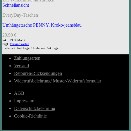
Schnellansicht
EveryDay-Taschen
Umhängetasche PENNY, Kroko-jeansblau
29,90
€
inkl. 19 % MwSt.
zzgl.
Versandkosten
Lieferzeit:
Auf Lager! Lieferzeit 2-4 Tage
Zahlungsarten
Versand
Retouren/Rücksendungen
Widerrufsbelehrung/ Muster-Widerrufsformular
AGB
Impressum
Datenschutzbelehrung
Cookie-Richtlinie