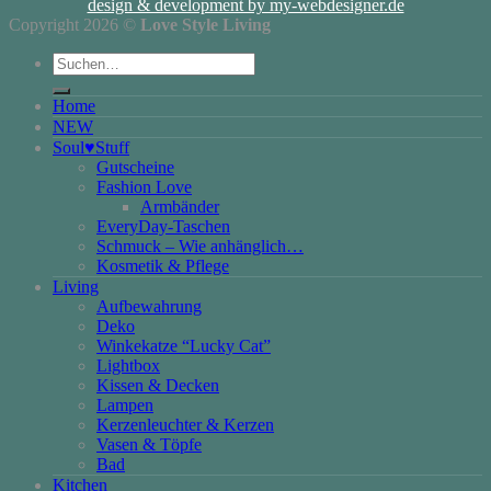
design & development by my-webdesigner.de
Copyright 2026 ©
Love Style Living
Suchen
nach:
Home
NEW
Soul♥Stuff
Gutscheine
Fashion Love
Armbänder
EveryDay-Taschen
Schmuck – Wie anhänglich…
Kosmetik & Pflege
Living
Aufbewahrung
Deko
Winkekatze “Lucky Cat”
Lightbox
Kissen & Decken
Lampen
Kerzenleuchter & Kerzen
Vasen & Töpfe
Bad
Kitchen