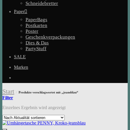
Schneidebretter
Paper
PaperBags
Postkarten
Poster
Geschenkverpackungen
Dies & Das
PartyStuff
SALE
Marken
Start
Produkte verschlagwortet mit „jeansblau“
/
Filter
Einzelnes Ergebnis wird angezeigt