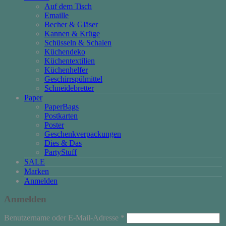
Auf dem Tisch
Emaille
Becher & Gläser
Kannen & Krüge
Schüsseln & Schalen
Küchendeko
Küchentextilien
Küchenhelfer
Geschirrspülmittel
Schneidebretter
Paper
PaperBags
Postkarten
Poster
Geschenkverpackungen
Dies & Das
PartyStuff
SALE
Marken
Anmelden
Anmelden
Erforderlich
Benutzername oder E-Mail-Adresse
*