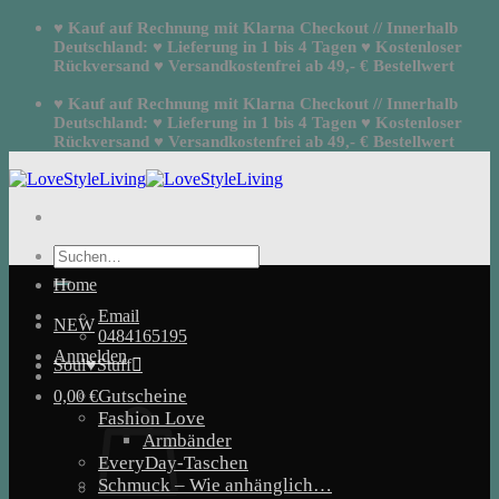
Zum
♥ Kauf auf Rechnung mit Klarna Checkout // Innerhalb
Inhalt
Deutschland: ♥ Lieferung in 1 bis 4 Tagen ♥ Kostenloser
springen
Rückversand ♥ Versandkostenfrei ab 49,- € Bestellwert
♥ Kauf auf Rechnung mit Klarna Checkout // Innerhalb
Deutschland: ♥ Lieferung in 1 bis 4 Tagen ♥ Kostenloser
Rückversand ♥ Versandkostenfrei ab 49,- € Bestellwert
Suchen
nach:
Home
Email
NEW
0484165195
Anmelden
Soul♥Stuff
Gutscheine
0,00
€
Fashion Love
Armbänder
EveryDay-Taschen
Schmuck – Wie anhänglich…