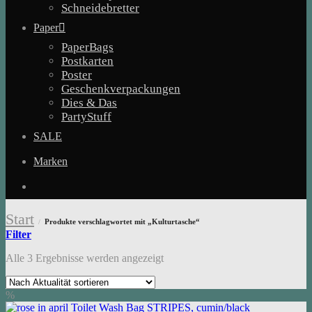
Schneidebretter
Paper
PaperBags
Postkarten
Poster
Geschenkverpackungen
Dies & Das
PartyStuff
SALE
Marken
Start
Produkte verschlagwortet mit „Kulturtasche“
/
Filter
Nach
Alle 3 Ergebnisse werden angezeigt
Aktualität
sortiert
%