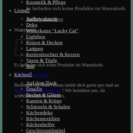
Kosmetik & Pflege
Es befinden sich keine Produkte im Warenkorb.
Living
Aufbewahrung
Zurück zum Shop
Deko
Warenkorb
Winkekatze “Lucky Cat”
Lightbox
Kissen & Decken
Lampen
Kerzenleuchter & Kerzen
Vasen & Töpfe
Es befinden sich keine Produkte im Warenkorb.
Bad
Kitchen
Zurück zum Shop
Auf dem Tisch
Benötigst Du Hilfe? Dann melde dich gerne per mail an
Emaille
hello@lovestyleliving.de
! Wir bemühen uns, dir
Becher & Gläser
schnellstmöglich zu helfen.
Kannen & Krüge
Schüsseln & Schalen
Küchendeko
Küchentextilien
Küchenhelfer
Geschirrspülmittel