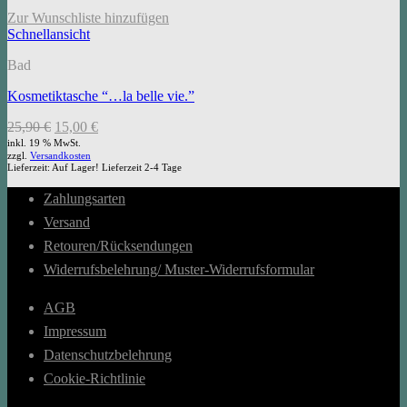
Zur Wunschliste hinzufügen
Schnellansicht
Bad
Kosmetiktasche “…la belle vie.”
Ursprünglicher
Aktueller
25,90
€
15,00
€
Preis
Preis
inkl. 19 % MwSt.
zzgl.
Versandkosten
war:
ist:
Lieferzeit:
Auf Lager! Lieferzeit 2-4 Tage
25,90 €
15,00 €.
Zahlungsarten
Versand
Retouren/Rücksendungen
Widerrufsbelehrung/ Muster-Widerrufsformular
AGB
Impressum
Datenschutzbelehrung
Cookie-Richtlinie