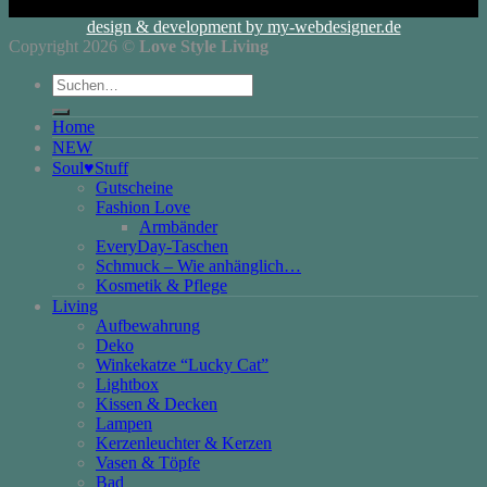
design & development by my-webdesigner.de
Copyright 2026 ©
Love Style Living
Suchen
nach:
Home
NEW
Soul♥Stuff
Gutscheine
Fashion Love
Armbänder
EveryDay-Taschen
Schmuck – Wie anhänglich…
Kosmetik & Pflege
Living
Aufbewahrung
Deko
Winkekatze “Lucky Cat”
Lightbox
Kissen & Decken
Lampen
Kerzenleuchter & Kerzen
Vasen & Töpfe
Bad