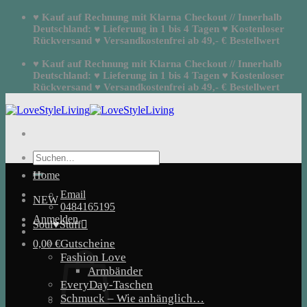
Zum
♥ Kauf auf Rechnung mit Klarna Checkout // Innerhalb
Inhalt
Deutschland: ♥ Lieferung in 1 bis 4 Tagen ♥ Kostenloser
springen
Rückversand ♥ Versandkostenfrei ab 49,- € Bestellwert
♥ Kauf auf Rechnung mit Klarna Checkout // Innerhalb
Deutschland: ♥ Lieferung in 1 bis 4 Tagen ♥ Kostenloser
Rückversand ♥ Versandkostenfrei ab 49,- € Bestellwert
Suchen
nach:
Home
Email
NEW
0484165195
Anmelden
Soul♥Stuff
Gutscheine
0,00
€
Fashion Love
Armbänder
EveryDay-Taschen
Schmuck – Wie anhänglich…