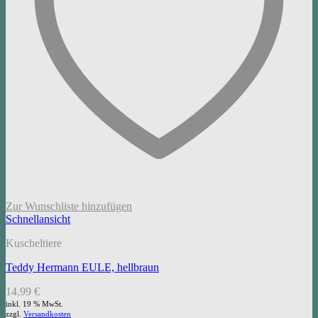
Zur Wunschliste hinzufügen
Schnellansicht
Kuscheltiere
Teddy Hermann EULE, hellbraun
14,99
€
inkl. 19 % MwSt.
zzgl.
Versandkosten