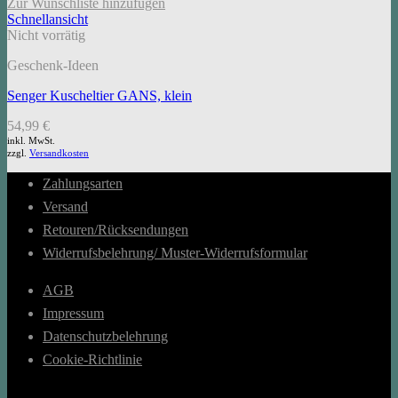
Zur Wunschliste hinzufügen
Schnellansicht
Nicht vorrätig
Geschenk-Ideen
Senger Kuscheltier GANS, klein
54,99
€
inkl. MwSt.
zzgl.
Versandkosten
Zahlungsarten
Versand
Retouren/Rücksendungen
Widerrufsbelehrung/ Muster-Widerrufsformular
AGB
Impressum
Datenschutzbelehrung
Cookie-Richtlinie