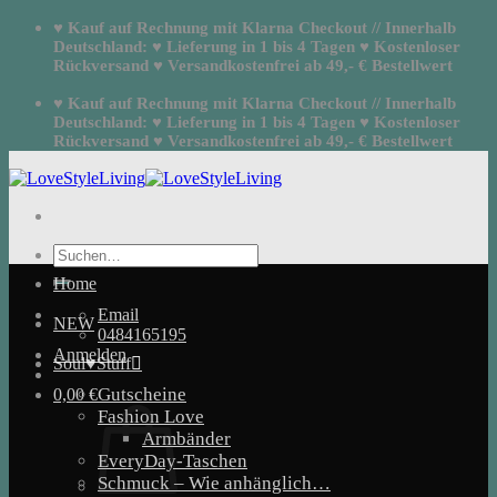
Zum
♥ Kauf auf Rechnung mit Klarna Checkout // Innerhalb
Inhalt
Deutschland: ♥ Lieferung in 1 bis 4 Tagen ♥ Kostenloser
springen
Rückversand ♥ Versandkostenfrei ab 49,- € Bestellwert
♥ Kauf auf Rechnung mit Klarna Checkout // Innerhalb
Deutschland: ♥ Lieferung in 1 bis 4 Tagen ♥ Kostenloser
Rückversand ♥ Versandkostenfrei ab 49,- € Bestellwert
Suchen
nach:
Home
Email
NEW
0484165195
Anmelden
Soul♥Stuff
Gutscheine
0,00
€
Fashion Love
Armbänder
EveryDay-Taschen
Schmuck – Wie anhänglich…