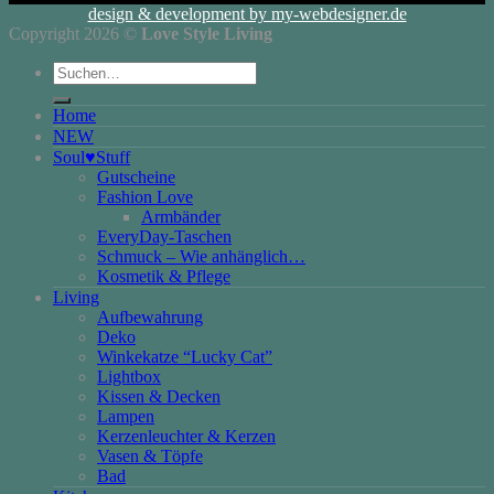
design & development by my-webdesigner.de
Copyright 2026 ©
Love Style Living
Suchen
nach:
Home
NEW
Soul♥Stuff
Gutscheine
Fashion Love
Armbänder
EveryDay-Taschen
Schmuck – Wie anhänglich…
Kosmetik & Pflege
Living
Aufbewahrung
Deko
Winkekatze “Lucky Cat”
Lightbox
Kissen & Decken
Lampen
Kerzenleuchter & Kerzen
Vasen & Töpfe
Bad