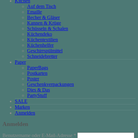
Kitchen
Auf dem Tisch
Emaille
Becher & Gläser
Kannen & Krüge
Schüsseln & Schalen
Küchendeko
Küchentextilien
Küchenhelfer
Geschirrspülmittel
Schneidebretter
Paper
PaperBags
Postkarten
Poster
Geschenkverpackungen
Dies & Das
PartyStuff
SALE
Marken
Anmelden
Anmelden
Erforderlich
Benutzername oder E-Mail-Adresse
*