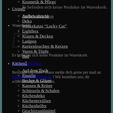
Kosmetik & Pflege
Es befinden sich keine Produkte im Warenkorb.
Living
Aufbewahrung
Zurück zum Shop
Deko
Warenkorb
Winkekatze “Lucky Cat”
Lightbox
Kissen & Decken
Lampen
Kerzenleuchter & Kerzen
Vasen & Töpfe
Es befinden sich keine Produkte im Warenkorb.
Bad
Kitchen
Zurück zum Shop
Auf dem Tisch
Benötigst Du Hilfe? Dann melde dich gerne per mail an
Emaille
hello@lovestyleliving.de
! Wir bemühen uns, dir
Becher & Gläser
schnellstmöglich zu helfen.
Kannen & Krüge
Schüsseln & Schalen
Küchendeko
Küchentextilien
Küchenhelfer
Geschirrspülmittel