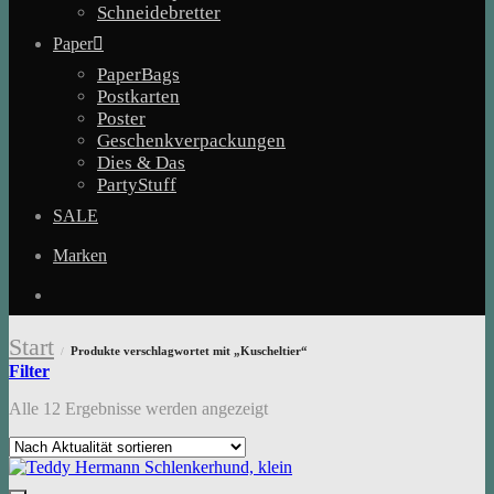
Schneidebretter
Paper
PaperBags
Postkarten
Poster
Geschenkverpackungen
Dies & Das
PartyStuff
SALE
Marken
Start
Produkte verschlagwortet mit „Kuscheltier“
/
Filter
Nach
Alle 12 Ergebnisse werden angezeigt
Aktualität
sortiert