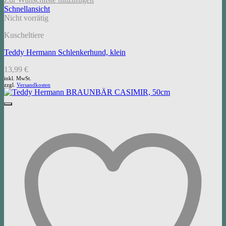
Schnellansicht
Nicht vorrätig
Kuscheltiere
Teddy Hermann Schlenkerhund, klein
13,99
€
inkl. MwSt.
zzgl.
Versandkosten