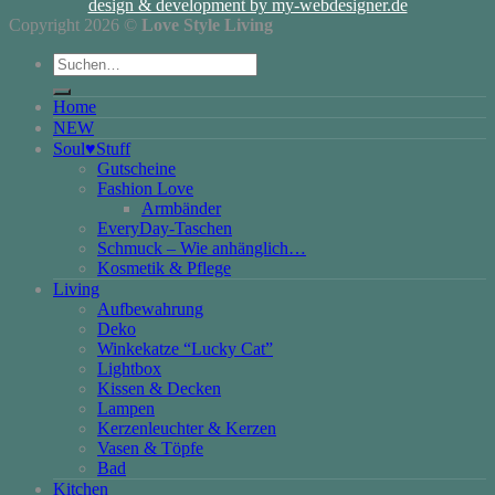
design & development by my-webdesigner.de
Copyright 2026 ©
Love Style Living
Suchen
nach:
Home
NEW
Soul♥Stuff
Gutscheine
Fashion Love
Armbänder
EveryDay-Taschen
Schmuck – Wie anhänglich…
Kosmetik & Pflege
Living
Aufbewahrung
Deko
Winkekatze “Lucky Cat”
Lightbox
Kissen & Decken
Lampen
Kerzenleuchter & Kerzen
Vasen & Töpfe
Bad
Kitchen