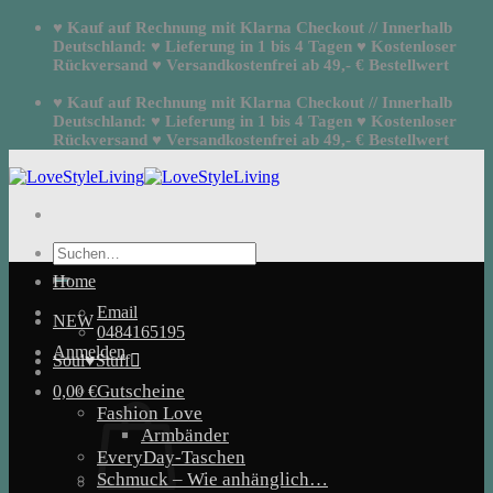
Zum
♥ Kauf auf Rechnung mit Klarna Checkout // Innerhalb
Inhalt
Deutschland: ♥ Lieferung in 1 bis 4 Tagen ♥ Kostenloser
springen
Rückversand ♥ Versandkostenfrei ab 49,- € Bestellwert
♥ Kauf auf Rechnung mit Klarna Checkout // Innerhalb
Deutschland: ♥ Lieferung in 1 bis 4 Tagen ♥ Kostenloser
Rückversand ♥ Versandkostenfrei ab 49,- € Bestellwert
Suchen
nach:
Home
Email
NEW
0484165195
Anmelden
Soul♥Stuff
Gutscheine
0,00
€
Fashion Love
Armbänder
EveryDay-Taschen
Schmuck – Wie anhänglich…