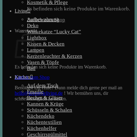
Kosmetik & Pflege
Es befinden sich keine Produkte im Warenkorb.
Living
Aufbewahrung
Zurück zum Shop
Deko
Warenkorb
Winkekatze “Lucky Cat”
Lightbox
Kissen & Decken
Lampen
Kerzenleuchter & Kerzen
Vasen & Töpfe
Es befinden sich keine Produkte im Warenkorb.
Bad
Kitchen
Zurück zum Shop
Auf dem Tisch
Benötigst Du Hilfe? Dann melde dich gerne per mail an
Emaille
hello@lovestyleliving.de
! Wir bemühen uns, dir
Becher & Gläser
schnellstmöglich zu helfen.
Kannen & Krüge
Schüsseln & Schalen
Küchendeko
Küchentextilien
Küchenhelfer
Geschirrspülmittel