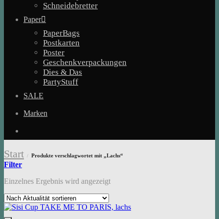
Schneidebretter
Paper
PaperBags
Postkarten
Poster
Geschenkverpackungen
Dies & Das
PartyStuff
SALE
Marken
Start
Produkte verschlagwortet mit „Lachs“
/
Filter
Einzelnes Ergebnis wird angezeigt