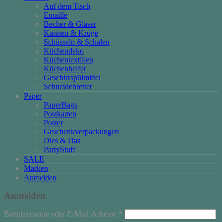
Auf dem Tisch
Emaille
Becher & Gläser
Kannen & Krüge
Schüsseln & Schalen
Küchendeko
Küchentextilien
Küchenhelfer
Geschirrspülmittel
Schneidebretter
Paper
PaperBags
Postkarten
Poster
Geschenkverpackungen
Dies & Das
PartyStuff
SALE
Marken
Anmelden
Anmelden
Erforderlich
Benutzername oder E-Mail-Adresse
*