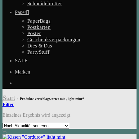
Schneidebretter
Paper
PaperBags
Postkarten
Poster
Geschenkverpackungen
Dies & Das
PartyStuff
SALE
Marken
Start
Produkte verschlagwortet mit „light mint“
/
Filter
Einzelnes Ergebnis wird angezeigt
%