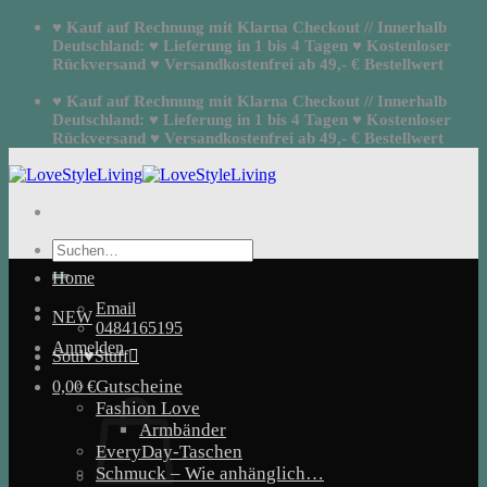
Zum
♥ Kauf auf Rechnung mit Klarna Checkout // Innerhalb
Inhalt
Deutschland: ♥ Lieferung in 1 bis 4 Tagen ♥ Kostenloser
springen
Rückversand ♥ Versandkostenfrei ab 49,- € Bestellwert
♥ Kauf auf Rechnung mit Klarna Checkout // Innerhalb
Deutschland: ♥ Lieferung in 1 bis 4 Tagen ♥ Kostenloser
Rückversand ♥ Versandkostenfrei ab 49,- € Bestellwert
Suchen
nach:
Home
Email
NEW
0484165195
Anmelden
Soul♥Stuff
Gutscheine
0,00
€
Fashion Love
Armbänder
EveryDay-Taschen
Schmuck – Wie anhänglich…