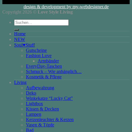
design & development by my-webdesigner.de
Copyright 2026 ©
Love Style Living
Suchen
nach:
Home
NEW
Soul♥Stuff
Gutscheine
Fashion Love
Armbänder
EveryDay-Taschen
Schmuck – Wie anhänglich…
Kosmetik & Pflege
Living
Aufbewahrung
Deko
Winkekatze “Lucky Cat”
Lightbox
Kissen & Decken
Lampen
Kerzenleuchter & Kerzen
Vasen & Töpfe
Bad