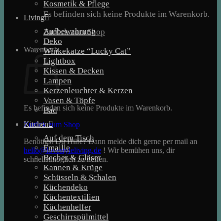
Kosmetik & Pflege
Es befinden sich keine Produkte im Warenkorb.
Living
Aufbewahrung
Zurück zum Shop
Deko
Warenkorb
Winkekatze “Lucky Cat”
Lightbox
Kissen & Decken
Lampen
Kerzenleuchter & Kerzen
Vasen & Töpfe
Es befinden sich keine Produkte im Warenkorb.
Bad
Kitchen
Zurück zum Shop
Auf dem Tisch
Benötigst Du Hilfe? Dann melde dich gerne per mail an
Emaille
hello@lovestyleliving.de
! Wir bemühen uns, dir
Becher & Gläser
schnellstmöglich zu helfen.
Kannen & Krüge
Schüsseln & Schalen
Küchendeko
Küchentextilien
Küchenhelfer
Geschirrspülmittel