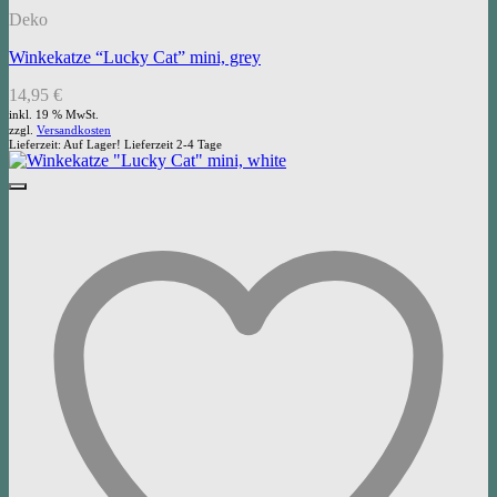
Deko
Winkekatze “Lucky Cat” mini, grey
14,95
€
inkl. 19 % MwSt.
zzgl.
Versandkosten
Lieferzeit:
Auf Lager! Lieferzeit 2-4 Tage