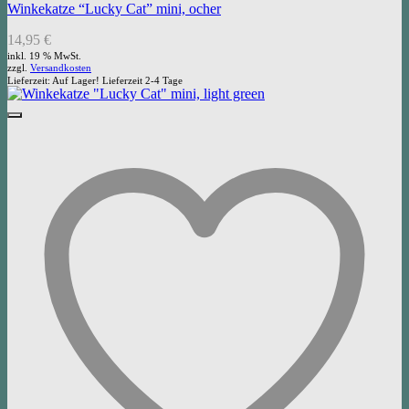
Winkekatze “Lucky Cat” mini, ocher
14,95
€
inkl. 19 % MwSt.
zzgl.
Versandkosten
Lieferzeit:
Auf Lager! Lieferzeit 2-4 Tage