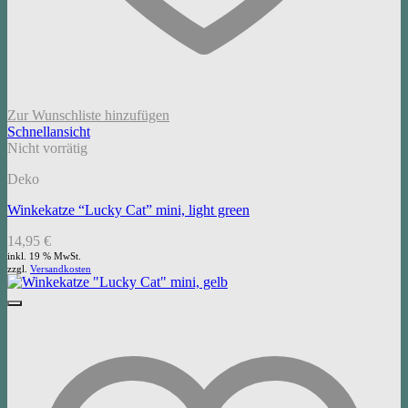
Zur Wunschliste hinzufügen
Schnellansicht
Nicht vorrätig
Deko
Winkekatze “Lucky Cat” mini, light green
14,95
€
inkl. 19 % MwSt.
zzgl.
Versandkosten