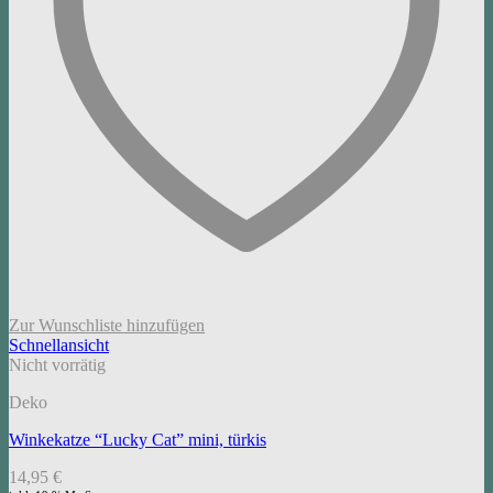
Zur Wunschliste hinzufügen
Schnellansicht
Nicht vorrätig
Deko
Winkekatze “Lucky Cat” mini, türkis
14,95
€