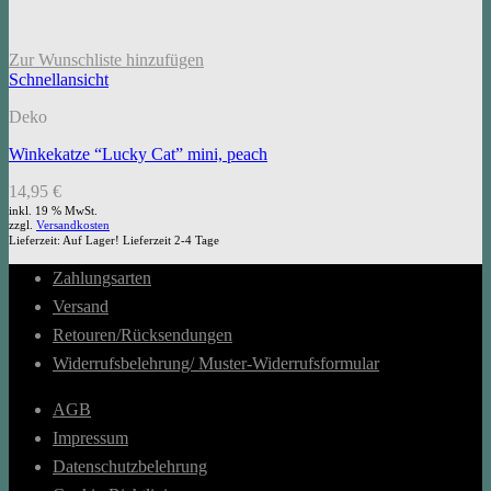
Zur Wunschliste hinzufügen
Schnellansicht
Deko
Winkekatze “Lucky Cat” mini, peach
14,95
€
inkl. 19 % MwSt.
zzgl.
Versandkosten
Lieferzeit:
Auf Lager! Lieferzeit 2-4 Tage
Zahlungsarten
Versand
Retouren/Rücksendungen
Widerrufsbelehrung/ Muster-Widerrufsformular
AGB
Impressum
Datenschutzbelehrung