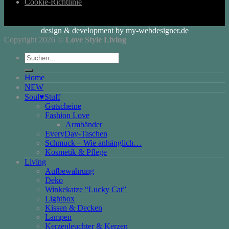
Cookie-Richtlinie
design & development by my-webdesigner.de
Copyright 2026 ©
Love Style Living
Suchen
nach:
Home
NEW
Soul♥Stuff
Gutscheine
Fashion Love
Armbänder
EveryDay-Taschen
Schmuck – Wie anhänglich…
Kosmetik & Pflege
Living
Aufbewahrung
Deko
Winkekatze “Lucky Cat”
Lightbox
Kissen & Decken
Lampen
Kerzenleuchter & Kerzen