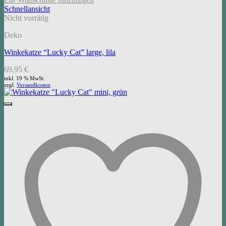
Schnellansicht
Nicht vorrätig
Deko
Winkekatze “Lucky Cat” large, lila
69,95
€
inkl. 19 % MwSt.
zzgl.
Versandkosten