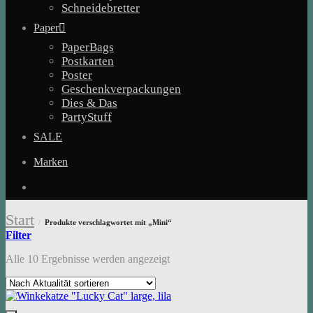
Schneidebretter
Paper
PaperBags
Postkarten
Poster
Geschenkverpackungen
Dies & Das
PartyStuff
SALE
Marken
Start
Produkte verschlagwortet mit „Mini“
/
Filter
Nach
Alle 10 Ergebnisse werden angezeigt
Aktualität
sortiert