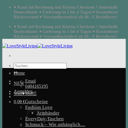
Zum
♥ Kauf auf Rechnung mit Klarna Checkout // Innerhalb
Inhalt
Deutschland: ♥ Lieferung in 1 bis 4 Tagen ♥ Kostenloser
springen
Rückversand ♥ Versandkostenfrei ab 49,- € Bestellwert
♥ Kauf auf Rechnung mit Klarna Checkout // Innerhalb
Deutschland: ♥ Lieferung in 1 bis 4 Tagen ♥ Kostenloser
Rückversand ♥ Versandkostenfrei ab 49,- € Bestellwert
Suchen
nach:
Home
Email
NEW
0484165195
Anmelden
Soul♥Stuff
Gutscheine
0,00
€
Fashion Love
Armbänder
EveryDay-Taschen
Schmuck – Wie anhänglich…