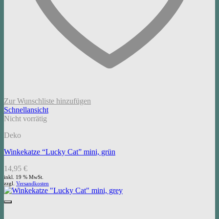
Zur Wunschliste hinzufügen
Schnellansicht
Nicht vorrätig
Deko
Winkekatze “Lucky Cat” mini, grün
14,95
€
inkl. 19 % MwSt.
zzgl.
Versandkosten