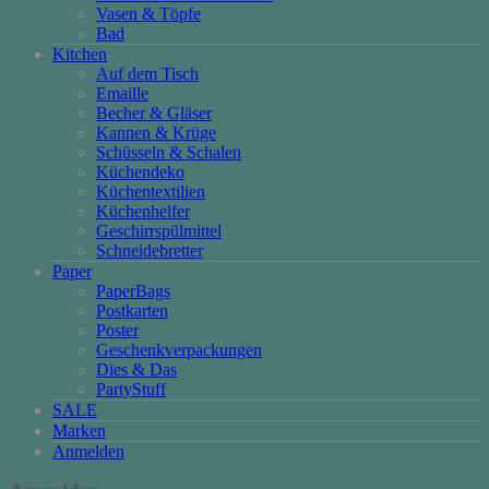
Vasen & Töpfe
Bad
Kitchen
Auf dem Tisch
Emaille
Becher & Gläser
Kannen & Krüge
Schüsseln & Schalen
Küchendeko
Küchentextilien
Küchenhelfer
Geschirrspülmittel
Schneidebretter
Paper
PaperBags
Postkarten
Poster
Geschenkverpackungen
Dies & Das
PartyStuff
SALE
Marken
Anmelden