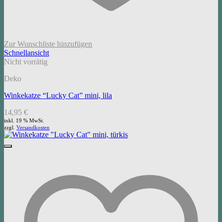
Zur Wunschliste hinzufügen
Schnellansicht
Nicht vorrätig
Deko
Winkekatze “Lucky Cat” mini, lila
14,95
€
inkl. 19 % MwSt.
zzgl.
Versandkosten