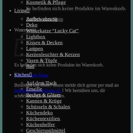
Kosmetik & Pflege
Es befinden sich keine Produkte im Warenkorb.
Living
Aufbewahrung
Zurück zum Shop
Deko
Warenkorb
Winkekatze “Lucky Cat”
Lightbox
Kissen & Decken
Lampen
Kerzenleuchter & Kerzen
Vasen & Töpfe
Es befinden sich keine Produkte im Warenkorb.
Bad
Kitchen
Zurück zum Shop
Auf dem Tisch
Benötigst Du Hilfe? Dann melde dich gerne per mail an
Emaille
hello@lovestyleliving.de
! Wir bemühen uns, dir
Becher & Gläser
schnellstmöglich zu helfen.
Kannen & Krüge
Schüsseln & Schalen
Küchendeko
Küchentextilien
Küchenhelfer
Geschirrspülmittel