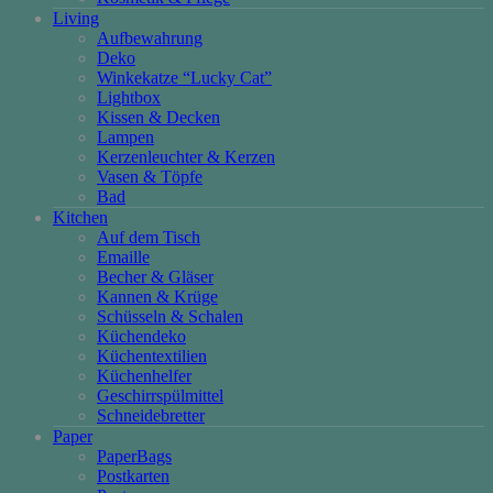
Living
Aufbewahrung
Deko
Winkekatze “Lucky Cat”
Lightbox
Kissen & Decken
Lampen
Kerzenleuchter & Kerzen
Vasen & Töpfe
Bad
Kitchen
Auf dem Tisch
Emaille
Becher & Gläser
Kannen & Krüge
Schüsseln & Schalen
Küchendeko
Küchentextilien
Küchenhelfer
Geschirrspülmittel
Schneidebretter
Paper
PaperBags
Postkarten