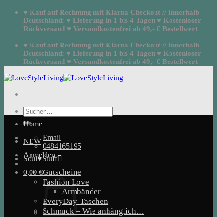
Zum
♥ Kauf auf Rechnung mit Klarna Checkout // Innerhalb
Inhalt
Deutschland: ♥ Lieferung in 1 bis 4 Tagen ♥ Kostenloser
springen
Rückversand ♥ Versandkostenfrei ab 49,- € Bestellwert
♥ Kauf auf Rechnung mit Klarna Checkout // Innerhalb
Deutschland: ♥ Lieferung in 1 bis 4 Tagen ♥ Kostenloser
Rückversand ♥ Versandkostenfrei ab 49,- € Bestellwert
Suchen
nach:
Home
Email
NEW
0484165195
Anmelden
Soul♥Stuff
Gutscheine
0,00
€
Fashion Love
Armbänder
EveryDay-Taschen
Schmuck – Wie anhänglich…