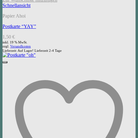
Schnellansicht
Papier Ahoi
Postkarte “YAY”
1,50
€
inkl. 19 % MwSt.
zzgl.
Versandkosten
Lieferzeit:
Auf Lager! Lieferzeit 2-4 Tage