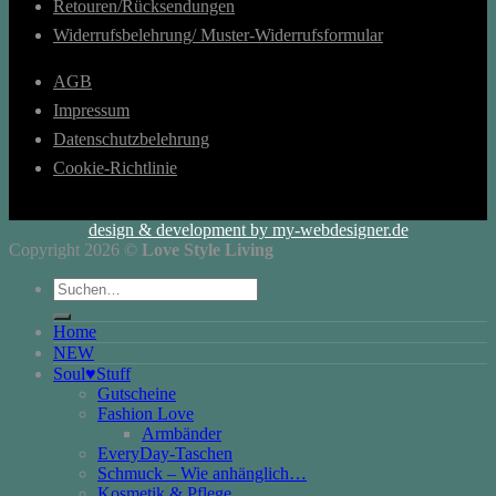
Retouren/Rücksendungen
Widerrufsbelehrung/ Muster-Widerrufsformular
AGB
Impressum
Datenschutzbelehrung
Cookie-Richtlinie
design & development by my-webdesigner.de
Copyright 2026 ©
Love Style Living
Suchen
nach:
Home
NEW
Soul♥Stuff
Gutscheine
Fashion Love
Armbänder
EveryDay-Taschen
Schmuck – Wie anhänglich…
Kosmetik & Pflege