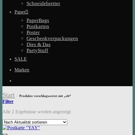
Schneidebretter
Paper
PaperBags
Postkarten
Poster
Geschenkverpackungen
Dies & Das
PartyStuff
SALE
Marken
Start
Produkte verschlagwortet mit „oh“
/
Filter
Nach
Alle 2 Ergebnisse werden angezeigt
Aktualität
sortiert