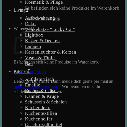
Kosmetik & Pflege
Es befinden sich keine Produkte im Warenkorb.
Living
Aufbewahrung
Zurück zum Shop
Deko
Warenkorb
Winkekatze “Lucky Cat”
Lightbox
Kissen & Decken
Lampen
Kerzenleuchter & Kerzen
Vasen & Töpfe
Es befinden sich keine Produkte im Warenkorb.
Bad
Kitchen
Zurück zum Shop
Auf dem Tisch
Benötigst Du Hilfe? Dann melde dich gerne per mail an
Emaille
hello@lovestyleliving.de
! Wir bemühen uns, dir
Becher & Gläser
schnellstmöglich zu helfen.
Kannen & Krüge
Schüsseln & Schalen
Küchendeko
Küchentextilien
Küchenhelfer
Geschirrspülmittel