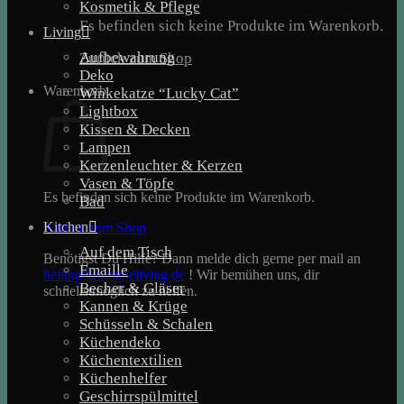
Kosmetik & Pflege
Es befinden sich keine Produkte im Warenkorb.
Living
Aufbewahrung
Zurück zum Shop
Deko
Warenkorb
Winkekatze “Lucky Cat”
Lightbox
Kissen & Decken
Lampen
Kerzenleuchter & Kerzen
Vasen & Töpfe
Es befinden sich keine Produkte im Warenkorb.
Bad
Kitchen
Zurück zum Shop
Auf dem Tisch
Benötigst Du Hilfe? Dann melde dich gerne per mail an
Emaille
hello@lovestyleliving.de
! Wir bemühen uns, dir
Becher & Gläser
schnellstmöglich zu helfen.
Kannen & Krüge
Schüsseln & Schalen
Küchendeko
Küchentextilien
Küchenhelfer
Geschirrspülmittel