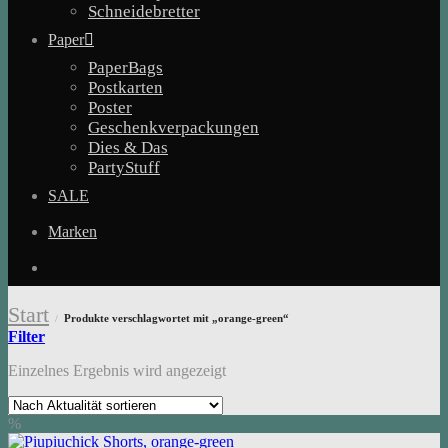
Schneidebretter
Paper
PaperBags
Postkarten
Poster
Geschenkverpackungen
Dies & Das
PartyStuff
SALE
Marken
Start
Produkte verschlagwortet mit „orange-green“
/
Filter
Einzelnes Ergebnis wird angezeigt
%