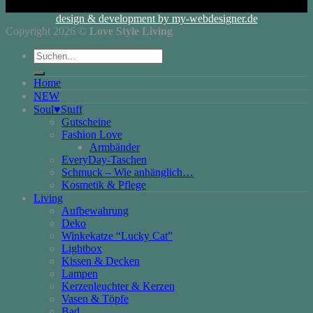
design & development by my-webdesigner.de
Copyright 2026 ©
Love Style Living
Suchen
nach:
Home
NEW
Soul♥Stuff
Gutscheine
Fashion Love
Armbänder
EveryDay-Taschen
Schmuck – Wie anhänglich…
Kosmetik & Pflege
Living
Aufbewahrung
Deko
Winkekatze “Lucky Cat”
Lightbox
Kissen & Decken
Lampen
Kerzenleuchter & Kerzen
Vasen & Töpfe
Bad