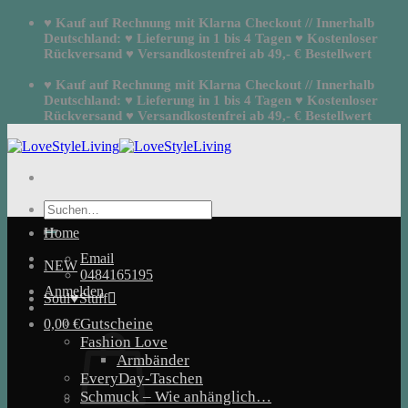
Zum
♥ Kauf auf Rechnung mit Klarna Checkout // Innerhalb
Inhalt
Deutschland: ♥ Lieferung in 1 bis 4 Tagen ♥ Kostenloser
springen
Rückversand ♥ Versandkostenfrei ab 49,- € Bestellwert
♥ Kauf auf Rechnung mit Klarna Checkout // Innerhalb
Deutschland: ♥ Lieferung in 1 bis 4 Tagen ♥ Kostenloser
Rückversand ♥ Versandkostenfrei ab 49,- € Bestellwert
Suchen
nach:
Home
Email
NEW
0484165195
Anmelden
Soul♥Stuff
Gutscheine
0,00
€
Fashion Love
Armbänder
EveryDay-Taschen
Schmuck – Wie anhänglich…