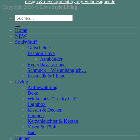
design & development by my-webdesigner.de
Copyright 2026 ©
Love Style Living
Suchen
nach:
Home
NEW
Soul♥Stuff
Gutscheine
Fashion Love
Armbänder
EveryDay-Taschen
Schmuck – Wie anhänglich…
Kosmetik & Pflege
Living
Aufbewahrung
Deko
Winkekatze “Lucky Cat”
Lightbox
Kissen & Decken
Lampen
Kerzenleuchter & Kerzen
Vasen & Töpfe
Bad
Kitchen