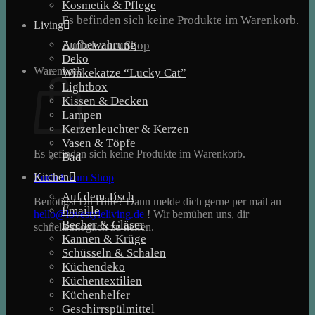
Kosmetik & Pflege
Es befinden sich keine Produkte im Warenkorb.
Living
Aufbewahrung
Zurück zum Shop
Deko
Warenkorb
Winkekatze “Lucky Cat”
Lightbox
Kissen & Decken
Lampen
Kerzenleuchter & Kerzen
Vasen & Töpfe
Es befinden sich keine Produkte im Warenkorb.
Bad
Kitchen
Zurück zum Shop
Auf dem Tisch
Benötigst Du Hilfe? Dann melde dich gerne per mail an
Emaille
hello@lovestyleliving.de
! Wir bemühen uns, dir
Becher & Gläser
schnellstmöglich zu helfen.
Kannen & Krüge
Schüsseln & Schalen
Küchendeko
Küchentextilien
Küchenhelfer
Geschirrspülmittel