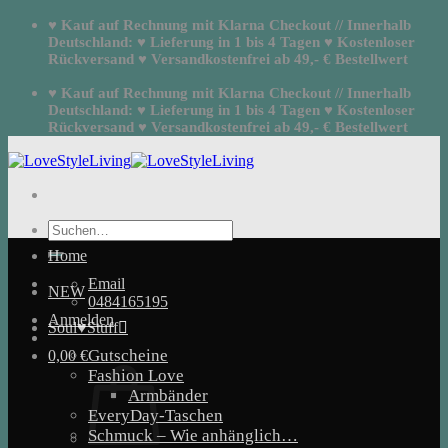
Zum
♥ Kauf auf Rechnung mit Klarna Checkout // Innerhalb
Inhalt
Deutschland: ♥ Lieferung in 1 bis 4 Tagen ♥ Kostenloser
springen
Rückversand ♥ Versandkostenfrei ab 49,- € Bestellwert
♥ Kauf auf Rechnung mit Klarna Checkout // Innerhalb
Deutschland: ♥ Lieferung in 1 bis 4 Tagen ♥ Kostenloser
Rückversand ♥ Versandkostenfrei ab 49,- € Bestellwert
Suchen
nach:
Home
Email
NEW
0484165195
Anmelden
Soul♥Stuff
Gutscheine
0,00
€
Fashion Love
Armbänder
EveryDay-Taschen
Schmuck – Wie anhänglich…