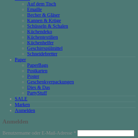
Auf dem Tisch
Emaille
Becher & Gläser
Kannen & Krüge
Schüsseln & Schalen
Küchendeko
Küchentextilien
Küchenhelfer
Geschirrspülmittel
Schneidebretter
Paper
PaperBags
Postkarten
Poster
Geschenkverpackungen
Dies & Das
PartyStuff
SALE
Marken
Anmelden
Anmelden
Erforderlich
Benutzername oder E-Mail-Adresse
*