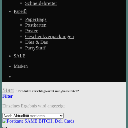
Schneidebretter
Paper
PaperBags
Postkarten
Poster
Geschenkverpackungen
Dies & Das
PartyStuff
SALE
Marken
Start
Produkte verschlagwortet mit „Same bitch“
/
Filter
Einzelnes Ergebnis wird angezeigt