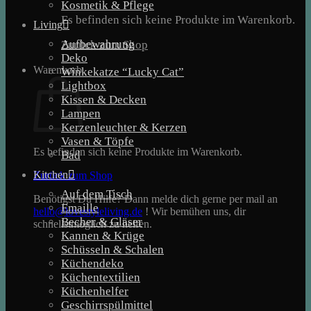
Kosmetik & Pflege
Es befinden sich keine Produkte im Warenkorb.
Living
Aufbewahrung
Zurück zum Shop
Deko
Warenkorb
Winkekatze “Lucky Cat”
Lightbox
Kissen & Decken
Lampen
Kerzenleuchter & Kerzen
Vasen & Töpfe
Es befinden sich keine Produkte im Warenkorb.
Bad
Kitchen
Zurück zum Shop
Auf dem Tisch
Benötigst Du Hilfe? Dann melde dich gerne per mail an
Emaille
hello@lovestyleliving.de
! Wir bemühen uns, dir
Becher & Gläser
schnellstmöglich zu helfen.
Kannen & Krüge
Schüsseln & Schalen
Küchendeko
Küchentextilien
Küchenhelfer
Geschirrspülmittel