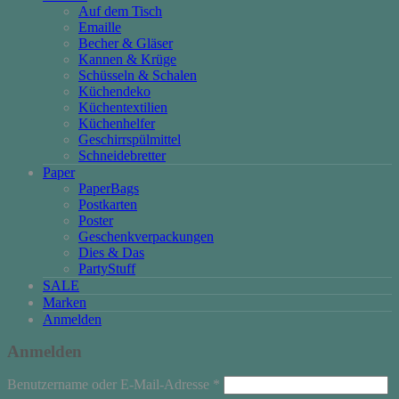
Auf dem Tisch
Emaille
Becher & Gläser
Kannen & Krüge
Schüsseln & Schalen
Küchendeko
Küchentextilien
Küchenhelfer
Geschirrspülmittel
Schneidebretter
Paper
PaperBags
Postkarten
Poster
Geschenkverpackungen
Dies & Das
PartyStuff
SALE
Marken
Anmelden
Anmelden
Erforderlich
Benutzername oder E-Mail-Adresse
*