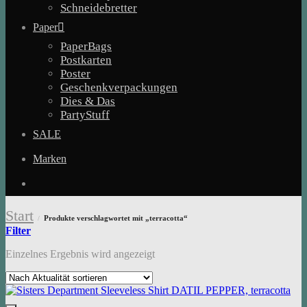
Schneidebretter
Paper
PaperBags
Postkarten
Poster
Geschenkverpackungen
Dies & Das
PartyStuff
SALE
Marken
Start
Produkte verschlagwortet mit „terracotta“
/
Filter
Einzelnes Ergebnis wird angezeigt