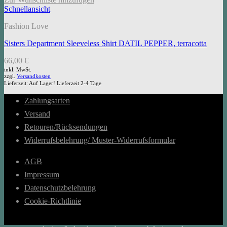
Schnellansicht
Fashion Love
Sisters Department Sleeveless Shirt DATIL PEPPER, terracotta
66,00
€
inkl. MwSt.
zzgl.
Versandkosten
Lieferzeit:
Auf Lager! Lieferzeit 2-4 Tage
Zahlungsarten
Versand
Retouren/Rücksendungen
Widerrufsbelehrung/ Muster-Widerrufsformular
AGB
Impressum
Datenschutzbelehrung
Cookie-Richtlinie