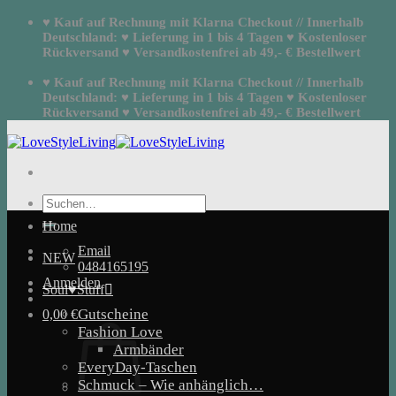
Zum
♥ Kauf auf Rechnung mit Klarna Checkout // Innerhalb
Inhalt
Deutschland: ♥ Lieferung in 1 bis 4 Tagen ♥ Kostenloser
springen
Rückversand ♥ Versandkostenfrei ab 49,- € Bestellwert
♥ Kauf auf Rechnung mit Klarna Checkout // Innerhalb
Deutschland: ♥ Lieferung in 1 bis 4 Tagen ♥ Kostenloser
Rückversand ♥ Versandkostenfrei ab 49,- € Bestellwert
Suchen
nach:
Home
Email
NEW
0484165195
Anmelden
Soul♥Stuff
Gutscheine
0,00
€
Fashion Love
Armbänder
EveryDay-Taschen
Schmuck – Wie anhänglich…