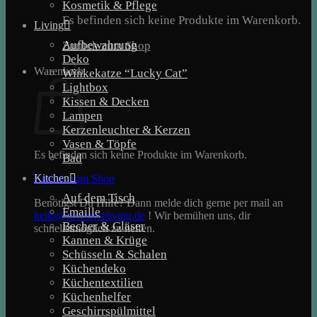
Kosmetik & Pflege
Es befinden sich keine Produkte im Warenkorb.
Living
Aufbewahrung
Zurück zum Shop
Deko
Warenkorb
Winkekatze “Lucky Cat”
Lightbox
Kissen & Decken
Lampen
Kerzenleuchter & Kerzen
Vasen & Töpfe
Es befinden sich keine Produkte im Warenkorb.
Bad
Kitchen
Zurück zum Shop
Auf dem Tisch
Benötigst Du Hilfe? Dann melde dich gerne per mail an
Emaille
hello@lovestyleliving.de
! Wir bemühen uns, dir
Becher & Gläser
schnellstmöglich zu helfen.
Kannen & Krüge
Schüsseln & Schalen
Küchendeko
Küchentextilien
Küchenhelfer
Geschirrspülmittel