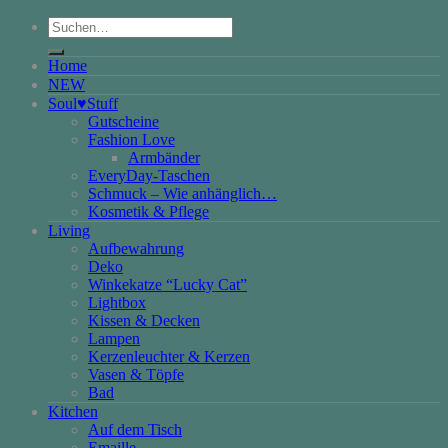
Suchen
nach:
Home
NEW
Soul♥Stuff
Gutscheine
Fashion Love
Armbänder
EveryDay-Taschen
Schmuck – Wie anhänglich…
Kosmetik & Pflege
Living
Aufbewahrung
Deko
Winkekatze “Lucky Cat”
Lightbox
Kissen & Decken
Lampen
Kerzenleuchter & Kerzen
Vasen & Töpfe
Bad
Kitchen
Auf dem Tisch
Emaille