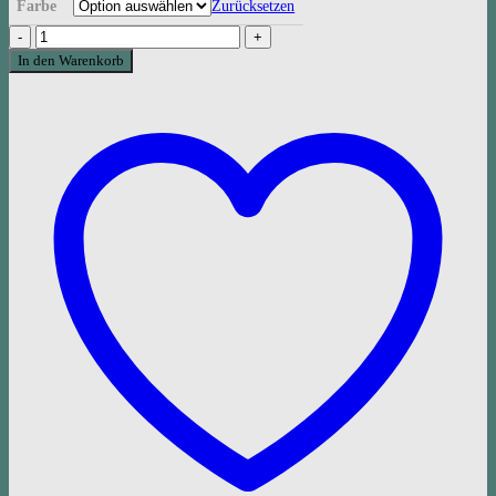
Farbe
Zurücksetzen
Haargummi
LULU
In den Warenkorb
STRIPES
Menge