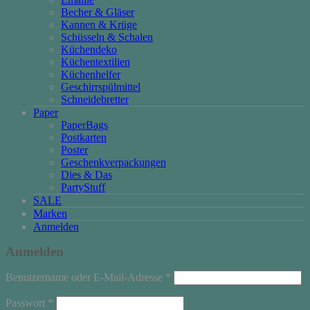
Becher & Gläser
Kannen & Krüge
Schüsseln & Schalen
Küchendeko
Küchentextilien
Küchenhelfer
Geschirrspülmittel
Schneidebretter
Paper
PaperBags
Postkarten
Poster
Geschenkverpackungen
Dies & Das
PartyStuff
SALE
Marken
Anmelden
Anmelden
Erforderlich
Benutzername oder E-Mail-Adresse
*
Erforderlich
Passwort
*