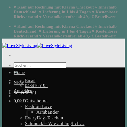
Zum
♥ Kauf auf Rechnung mit Klarna Checkout // Innerhalb
Inhalt
Deutschland: ♥ Lieferung in 1 bis 4 Tagen ♥ Kostenloser
springen
Rückversand ♥ Versandkostenfrei ab 49,- € Bestellwert
♥ Kauf auf Rechnung mit Klarna Checkout // Innerhalb
Deutschland: ♥ Lieferung in 1 bis 4 Tagen ♥ Kostenloser
Rückversand ♥ Versandkostenfrei ab 49,- € Bestellwert
Suchen
nach:
Home
Email
NEW
0484165195
Anmelden
Soul♥Stuff
Gutscheine
0,00
€
Fashion Love
Armbänder
EveryDay-Taschen
Schmuck – Wie anhänglich…