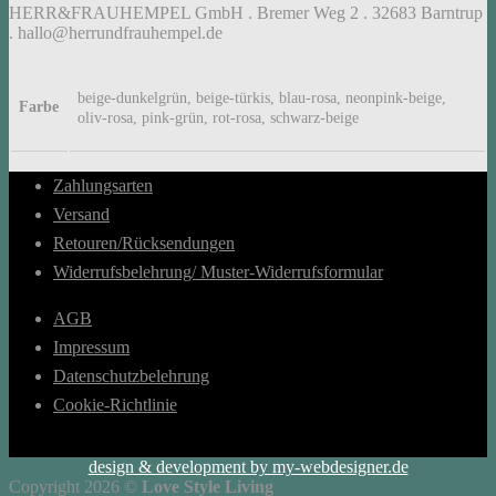
HERR&FRAUHEMPEL GmbH . Bremer Weg 2 . 32683 Barntrup
. hallo@herrundfrauhempel.de
beige-dunkelgrün, beige-türkis, blau-rosa, neonpink-beige,
Farbe
oliv-rosa, pink-grün, rot-rosa, schwarz-beige
Zahlungsarten
Versand
Retouren/Rücksendungen
Widerrufsbelehrung/ Muster-Widerrufsformular
AGB
Impressum
Datenschutzbelehrung
Cookie-Richtlinie
design & development by my-webdesigner.de
Copyright 2026 ©
Love Style Living