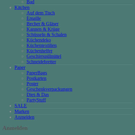
Bad
Kitchen
Auf dem Tisch
Emaille
Becher & Gläser
Kannen & Krüge
Schüsseln & Schalen
Küchendeko
Küchentextilien
Küchenhelfer
Geschirrspülmittel
Schneidebretter
Paper
PaperBags
Postkarten
Poster
Geschenkverpackungen
Dies & Das
PartyStuff
SALE
Marken
Anmelden
Anmelden