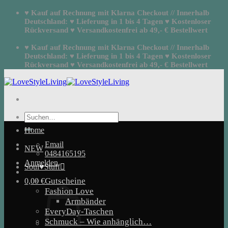
Zum
♥ Kauf auf Rechnung mit Klarna Checkout // Innerhalb
Inhalt
Deutschland: ♥ Lieferung in 1 bis 4 Tagen ♥ Kostenloser
springen
Rückversand ♥ Versandkostenfrei ab 49,- € Bestellwert
♥ Kauf auf Rechnung mit Klarna Checkout // Innerhalb
Deutschland: ♥ Lieferung in 1 bis 4 Tagen ♥ Kostenloser
Rückversand ♥ Versandkostenfrei ab 49,- € Bestellwert
Suchen
nach:
Home
Email
NEW
0484165195
Anmelden
Soul♥Stuff
Gutscheine
0,00
€
Fashion Love
Armbänder
EveryDay-Taschen
Schmuck – Wie anhänglich…