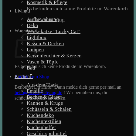
Kosmetik & Pflege
Es befinden sich keine Produkte im Warenkorb.
Living
Aufbewahrung
Zurück zum Shop
Deko
Warenkorb
Winkekatze “Lucky Cat”
Lightbox
Kissen & Decken
Lampen
Kerzenleuchter & Kerzen
Vasen & Töpfe
Es befinden sich keine Produkte im Warenkorb.
Bad
Kitchen
Zurück zum Shop
Auf dem Tisch
Benötigst Du Hilfe? Dann melde dich gerne per mail an
Emaille
hello@lovestyleliving.de
! Wir bemühen uns, dir
Becher & Gläser
schnellstmöglich zu helfen.
Kannen & Krüge
Schüsseln & Schalen
Küchendeko
Küchentextilien
Küchenhelfer
Geschirrspülmittel