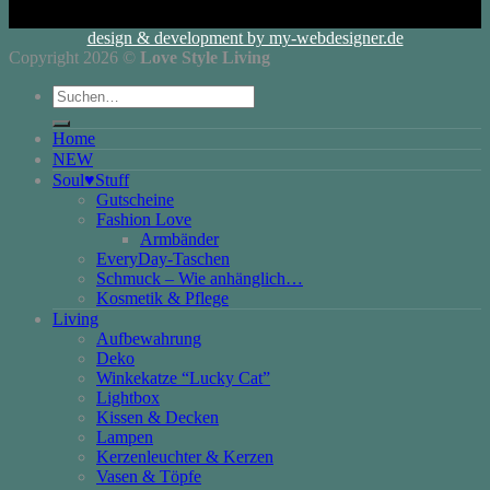
design & development by my-webdesigner.de
Copyright 2026 ©
Love Style Living
Suchen
nach:
Home
NEW
Soul♥Stuff
Gutscheine
Fashion Love
Armbänder
EveryDay-Taschen
Schmuck – Wie anhänglich…
Kosmetik & Pflege
Living
Aufbewahrung
Deko
Winkekatze “Lucky Cat”
Lightbox
Kissen & Decken
Lampen
Kerzenleuchter & Kerzen
Vasen & Töpfe