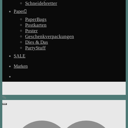
Schneidebretter
Paper
PaperBags
Postkarten
Poster
Geschenkverpackungen
Dies & Das
PartyStuff
SALE
Marken
%