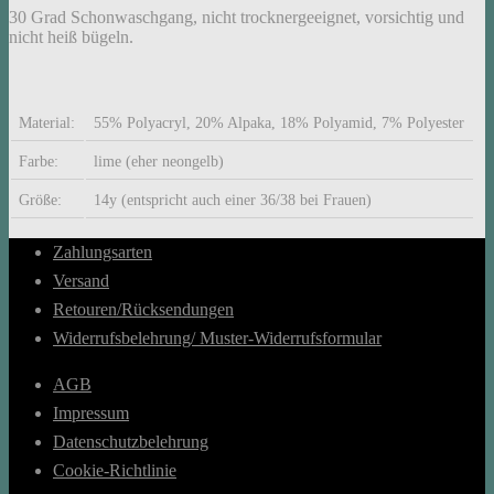
30 Grad Schonwaschgang, nicht trocknergeeignet, vorsichtig und
nicht heiß bügeln.
Material:
55% Polyacryl, 20% Alpaka, 18% Polyamid, 7% Polyester
Farbe:
lime (eher neongelb)
Größe:
14y (entspricht auch einer 36/38 bei Frauen)
Zahlungsarten
Versand
Retouren/Rücksendungen
Widerrufsbelehrung/ Muster-Widerrufsformular
AGB
Impressum
Datenschutzbelehrung
Cookie-Richtlinie