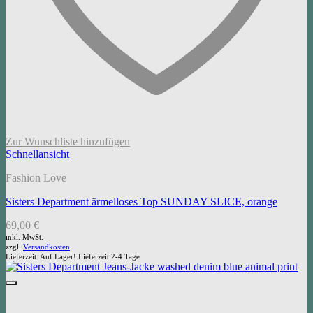
Zur Wunschliste hinzufügen
Schnellansicht
Fashion Love
Sisters Department ärmelloses Top SUNDAY SLICE, orange
69,00
€
inkl. MwSt.
zzgl.
Versandkosten
Lieferzeit:
Auf Lager! Lieferzeit 2-4 Tage