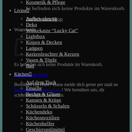
Kosmetik & Pflege
Es befinden sich keine Produkte im Warenkorb.
Living
Aufbewahrung
Zurück zum Shop
Deko
Warenkorb
Winkekatze “Lucky Cat”
Lightbox
Kissen & Decken
Lampen
Kerzenleuchter & Kerzen
Vasen & Töpfe
Es befinden sich keine Produkte im Warenkorb.
Bad
Kitchen
Zurück zum Shop
Auf dem Tisch
Benötigst Du Hilfe? Dann melde dich gerne per mail an
Emaille
hello@lovestyleliving.de
! Wir bemühen uns, dir
Becher & Gläser
schnellstmöglich zu helfen.
Kannen & Krüge
Schüsseln & Schalen
Küchendeko
Küchentextilien
Küchenhelfer
Geschirrspülmittel