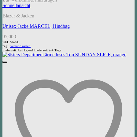
Schnellansicht
Blazer & Jacken
Unisex-Jacke MARCEL, Hindbag
95,00
€
inkl. MwSt.
zzgl.
Versandkosten
Lieferzeit:
Auf Lager! Lieferzeit 2-4 Tage