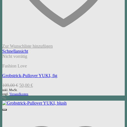
Zur Wunschliste hinzufügen
Schnellansicht
Nicht vorrätig
Fashion Love
Grobstrick-Pullover YUKI, fig
Ursprünglicher
Aktueller
109,00
€
50,00
€
Preis
Preis
inkl. MwSt.
zzgl.
Versandkosten
war:
ist:
%
109,00 €
50,00 €.