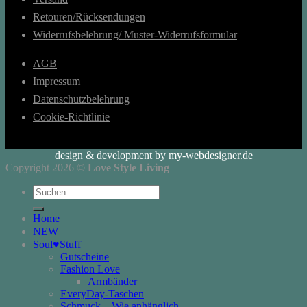
Retouren/Rücksendungen
Widerrufsbelehrung/ Muster-Widerrufsformular
AGB
Impressum
Datenschutzbelehrung
Cookie-Richtlinie
design & development by my-webdesigner.de
Copyright 2026 ©
Love Style Living
Suchen
nach:
Home
NEW
Soul♥Stuff
Gutscheine
Fashion Love
Armbänder
EveryDay-Taschen
Schmuck – Wie anhänglich…