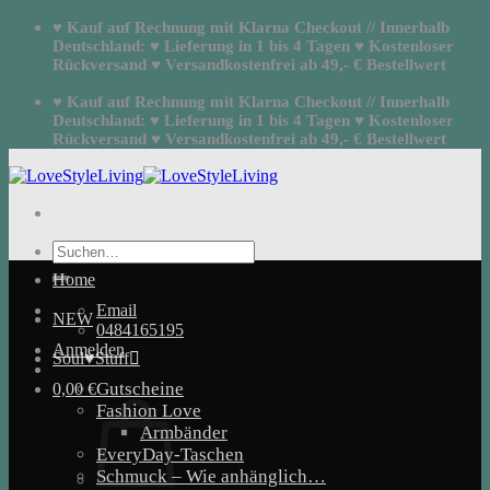
Zum
♥ Kauf auf Rechnung mit Klarna Checkout // Innerhalb
Inhalt
Deutschland: ♥ Lieferung in 1 bis 4 Tagen ♥ Kostenloser
springen
Rückversand ♥ Versandkostenfrei ab 49,- € Bestellwert
♥ Kauf auf Rechnung mit Klarna Checkout // Innerhalb
Deutschland: ♥ Lieferung in 1 bis 4 Tagen ♥ Kostenloser
Rückversand ♥ Versandkostenfrei ab 49,- € Bestellwert
Suchen
nach:
Home
Email
NEW
0484165195
Anmelden
Soul♥Stuff
Gutscheine
0,00
€
Fashion Love
Armbänder
EveryDay-Taschen
Schmuck – Wie anhänglich…