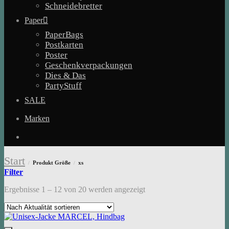
Schneidebretter
Paper
PaperBags
Postkarten
Poster
Geschenkverpackungen
Dies & Das
PartyStuff
SALE
Marken
Start
Produkt Größe
xs
/
/
Filter
Nach
Ergebnisse 1 – 12 von 20 werden angezeigt
Aktualität
sortiert