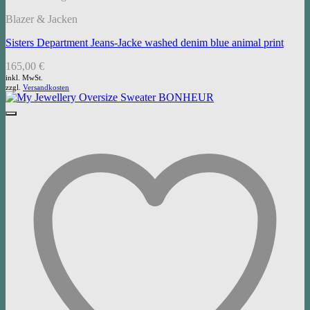
Blazer & Jacken
Sisters Department Jeans-Jacke washed denim blue animal print
165,00
€
inkl. MwSt.
zzgl.
Versandkosten