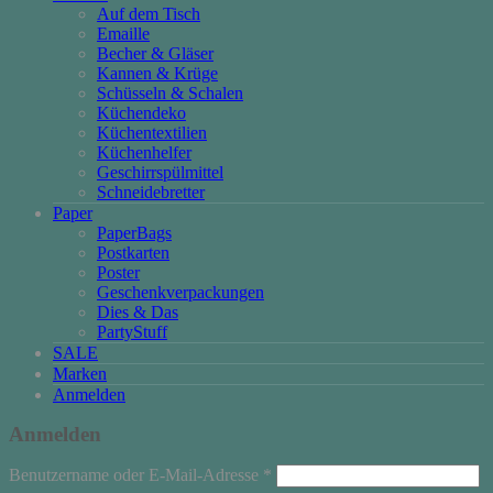
Auf dem Tisch
Emaille
Becher & Gläser
Kannen & Krüge
Schüsseln & Schalen
Küchendeko
Küchentextilien
Küchenhelfer
Geschirrspülmittel
Schneidebretter
Paper
PaperBags
Postkarten
Poster
Geschenkverpackungen
Dies & Das
PartyStuff
SALE
Marken
Anmelden
Anmelden
Erforderlich
Benutzername oder E-Mail-Adresse
*