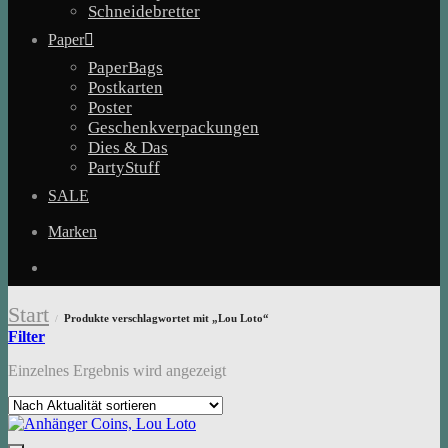
Schneidebretter
Paper
PaperBags
Postkarten
Poster
Geschenkverpackungen
Dies & Das
PartyStuff
SALE
Marken
Start
Produkte verschlagwortet mit „Lou Loto“
/
Filter
Einzelnes Ergebnis wird angezeigt