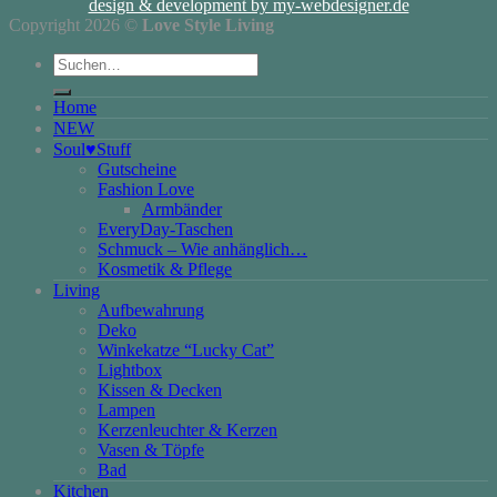
design & development by my-webdesigner.de
Copyright 2026 ©
Love Style Living
Suchen
nach:
Home
NEW
Soul♥Stuff
Gutscheine
Fashion Love
Armbänder
EveryDay-Taschen
Schmuck – Wie anhänglich…
Kosmetik & Pflege
Living
Aufbewahrung
Deko
Winkekatze “Lucky Cat”
Lightbox
Kissen & Decken
Lampen
Kerzenleuchter & Kerzen
Vasen & Töpfe
Bad
Kitchen