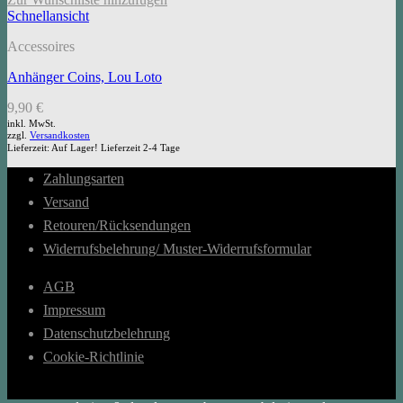
Schnellansicht
Accessoires
Anhänger Coins, Lou Loto
9,90
€
inkl. MwSt.
zzgl.
Versandkosten
Lieferzeit:
Auf Lager! Lieferzeit 2-4 Tage
Zahlungsarten
Versand
Retouren/Rücksendungen
Widerrufsbelehrung/ Muster-Widerrufsformular
AGB
Impressum
Datenschutzbelehrung
Cookie-Richtlinie