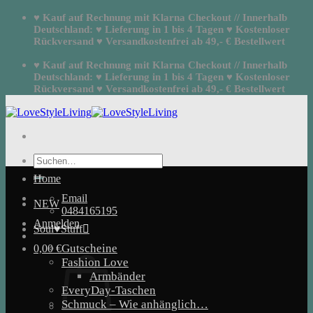
Zum
♥ Kauf auf Rechnung mit Klarna Checkout // Innerhalb
Inhalt
Deutschland: ♥ Lieferung in 1 bis 4 Tagen ♥ Kostenloser
springen
Rückversand ♥ Versandkostenfrei ab 49,- € Bestellwert
♥ Kauf auf Rechnung mit Klarna Checkout // Innerhalb
Deutschland: ♥ Lieferung in 1 bis 4 Tagen ♥ Kostenloser
Rückversand ♥ Versandkostenfrei ab 49,- € Bestellwert
Suchen
nach:
Home
Email
NEW
0484165195
Anmelden
Soul♥Stuff
Gutscheine
0,00
€
Fashion Love
Armbänder
EveryDay-Taschen
Schmuck – Wie anhänglich…