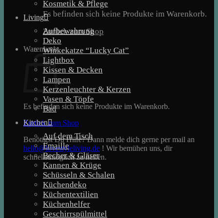
Kosmetik & Pflege
Es befinden sich keine Produkte im Warenkorb.
Living
Aufbewahrung
Zurück zum Shop
Deko
Warenkorb
Winkekatze “Lucky Cat”
Lightbox
Kissen & Decken
Lampen
Kerzenleuchter & Kerzen
Vasen & Töpfe
Es befinden sich keine Produkte im Warenkorb.
Bad
Kitchen
Zurück zum Shop
Auf dem Tisch
Benötigst Du Hilfe? Dann melde dich gerne per mail an
Emaille
hello@lovestyleliving.de
! Wir bemühen uns, dir
Becher & Gläser
schnellstmöglich zu helfen.
Kannen & Krüge
Schüsseln & Schalen
Küchendeko
Küchentextilien
Küchenhelfer
Geschirrspülmittel