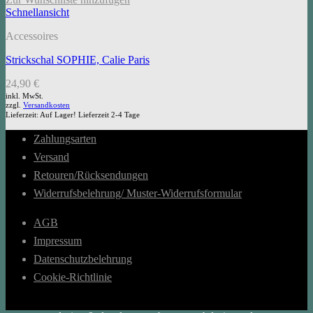
Schnellansicht
Accessoires
Strickschal SOPHIE, Calie Paris
24,90
€
inkl. MwSt.
zzgl.
Versandkosten
Lieferzeit:
Auf Lager! Lieferzeit 2-4 Tage
Zahlungsarten
Versand
Retouren/Rücksendungen
Widerrufsbelehrung/ Muster-Widerrufsformular
AGB
Impressum
Datenschutzbelehrung
Cookie-Richtlinie