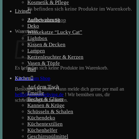
Kosmetik & Pflege
Es befinden sich keine Produkte im Warenkorb.
Living
Aufbewahrung
Zurück zum Shop
Deko
Warenkorb
Winkekatze “Lucky Cat”
Lightbox
Kissen & Decken
Lampen
Kerzenleuchter & Kerzen
Vasen & Töpfe
Es befinden sich keine Produkte im Warenkorb.
Bad
Kitchen
Zurück zum Shop
Auf dem Tisch
Benötigst Du Hilfe? Dann melde dich gerne per mail an
Emaille
hello@lovestyleliving.de
! Wir bemühen uns, dir
Becher & Gläser
schnellstmöglich zu helfen.
Kannen & Krüge
Schüsseln & Schalen
Küchendeko
Küchentextilien
Küchenhelfer
Geschirrspülmittel