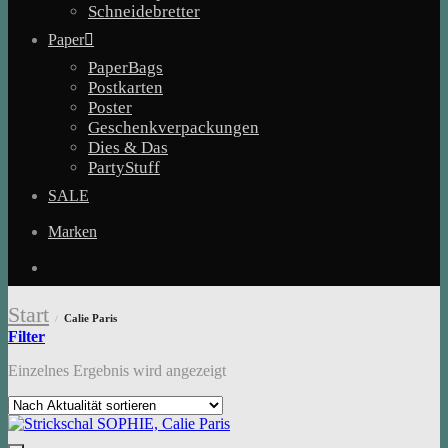
Schneidebretter
Paper
PaperBags
Postkarten
Poster
Geschenkverpackungen
Dies & Das
PartyStuff
SALE
Marken
Start
Calie Paris
/
Filter
Einzelnes Ergebnis wird angezeigt