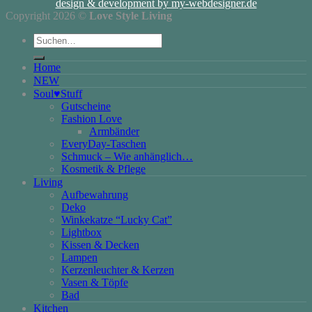
design & development by my-webdesigner.de
Copyright 2026 ©
Love Style Living
Suchen
nach:
Home
NEW
Soul♥Stuff
Gutscheine
Fashion Love
Armbänder
EveryDay-Taschen
Schmuck – Wie anhänglich…
Kosmetik & Pflege
Living
Aufbewahrung
Deko
Winkekatze “Lucky Cat”
Lightbox
Kissen & Decken
Lampen
Kerzenleuchter & Kerzen
Vasen & Töpfe
Bad
Kitchen