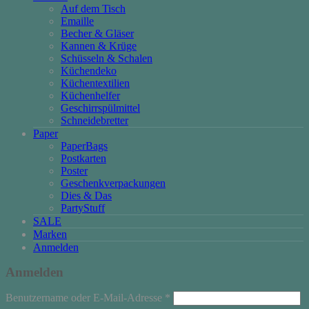
Auf dem Tisch
Emaille
Becher & Gläser
Kannen & Krüge
Schüsseln & Schalen
Küchendeko
Küchentextilien
Küchenhelfer
Geschirrspülmittel
Schneidebretter
Paper
PaperBags
Postkarten
Poster
Geschenkverpackungen
Dies & Das
PartyStuff
SALE
Marken
Anmelden
Anmelden
Erforderlich
Benutzername oder E-Mail-Adresse
*