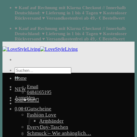
Zum
♥ Kauf auf Rechnung mit Klarna Checkout // Innerhalb
Inhalt
Deutschland: ♥ Lieferung in 1 bis 4 Tagen ♥ Kostenloser
springen
Rückversand ♥ Versandkostenfrei ab 49,- € Bestellwert
♥ Kauf auf Rechnung mit Klarna Checkout // Innerhalb
Deutschland: ♥ Lieferung in 1 bis 4 Tagen ♥ Kostenloser
Rückversand ♥ Versandkostenfrei ab 49,- € Bestellwert
Suchen
nach:
Home
Email
NEW
0484165195
Anmelden
Soul♥Stuff
Gutscheine
0,00
€
Fashion Love
Armbänder
EveryDay-Taschen
Schmuck – Wie anhänglich…