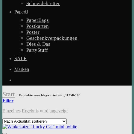
Schneidebretter
Paper
PaperBags
Postkarten
Poster
Geschenkverpackungen
Dies & Das
PartyStuff
SALE
Marken
Start
Produkte verschlagwortet mit „11258-18“
/
Filter
Einzelnes Ergebnis wird angezeigt