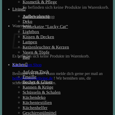
Kosmetik & Pflege
Es befinden sich keine Produkte im Warenkorb.
Living
Aufbewahrung
Zurück zum Shop
Deko
Warenkorb
Winkekatze “Lucky Cat”
Lightbox
Kissen & Decken
Lampen
Kerzenleuchter & Kerzen
Vasen & Töpfe
Es befinden sich keine Produkte im Warenkorb.
Bad
Kitchen
Zurück zum Shop
Auf dem Tisch
Benötigst Du Hilfe? Dann melde dich gerne per mail an
Emaille
hello@lovestyleliving.de
! Wir bemühen uns, dir
Becher & Gläser
schnellstmöglich zu helfen.
Kannen & Krüge
Schüsseln & Schalen
Küchendeko
Küchentextilien
Küchenhelfer
Geschirrspülmittel