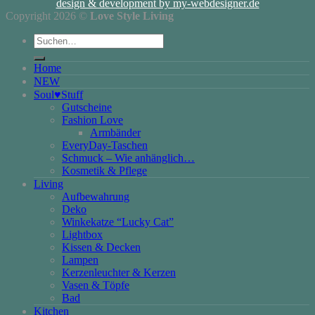
design & development by my-webdesigner.de
Copyright 2026 ©
Love Style Living
Suchen
nach:
Home
NEW
Soul♥Stuff
Gutscheine
Fashion Love
Armbänder
EveryDay-Taschen
Schmuck – Wie anhänglich…
Kosmetik & Pflege
Living
Aufbewahrung
Deko
Winkekatze “Lucky Cat”
Lightbox
Kissen & Decken
Lampen
Kerzenleuchter & Kerzen
Vasen & Töpfe
Bad
Kitchen