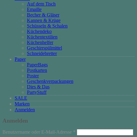
Auf dem Tisch
Emaille
Becher & Gläser
Kannen & Krüge
Schüsseln & Schalen
Küchendeko
Küchentextilien
Küchenhelfer
Geschirrspülmittel
Schneidebretter
Paper
PaperBags
Postkarten
Poster
Geschenkverpackungen
Dies & Das
PartyStuff
SALE
Marken
Anmelden
Anmelden
Erforderlich
Benutzername oder E-Mail-Adresse
*