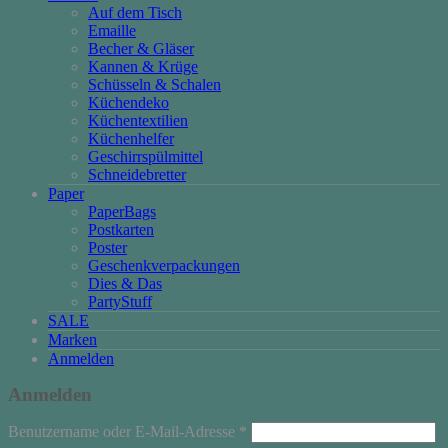
Auf dem Tisch
Emaille
Becher & Gläser
Kannen & Krüge
Schüsseln & Schalen
Küchendeko
Küchentextilien
Küchenhelfer
Geschirrspülmittel
Schneidebretter
Paper
PaperBags
Postkarten
Poster
Geschenkverpackungen
Dies & Das
PartyStuff
SALE
Marken
Anmelden
Anmelden
Erforderlich
Benutzername oder E-Mail-Adresse
*