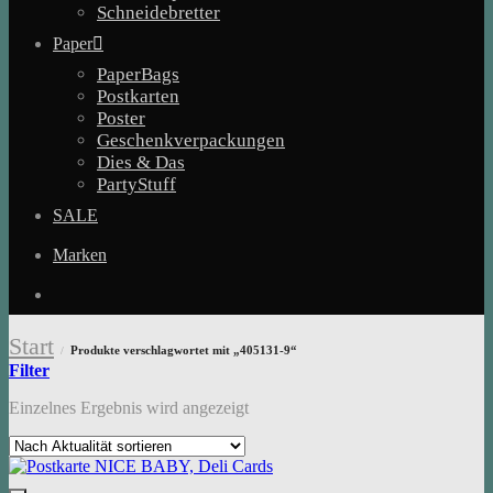
Schneidebretter
Paper
PaperBags
Postkarten
Poster
Geschenkverpackungen
Dies & Das
PartyStuff
SALE
Marken
Start
Produkte verschlagwortet mit „405131-9“
/
Filter
Einzelnes Ergebnis wird angezeigt