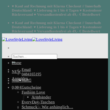
Zum
♥ Kauf auf Rechnung mit Klarna Checkout // Innerhalb
Inhalt
Deutschland: ♥ Lieferung in 1 bis 4 Tagen ♥ Kostenloser
springen
Rückversand ♥ Versandkostenfrei ab 49,- € Bestellwert
♥ Kauf auf Rechnung mit Klarna Checkout // Innerhalb
Deutschland: ♥ Lieferung in 1 bis 4 Tagen ♥ Kostenloser
Rückversand ♥ Versandkostenfrei ab 49,- € Bestellwert
Suchen
nach:
Home
Email
NEW
0484165195
Anmelden
Soul♥Stuff
Gutscheine
0,00
€
Fashion Love
Armbänder
EveryDay-Taschen
Schmuck – Wie anhänglich…