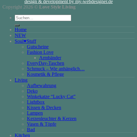
design & development by my-webdesigner.de
Copyright 2026 ©
Love Style Living
Suchen
nach:
Home
NEW
Soul♥Stuff
Gutscheine
Fashion Love
Armbänder
EveryDay-Taschen
Schmuck – Wie anhänglich…
Kosmetik & Pflege
Living
Aufbewahrung
Deko
Winkekatze “Lucky Cat”
Lightbox
Kissen & Decken
Lampen
Kerzenleuchter & Kerzen
Vasen & Töpfe
Bad
Kitchen