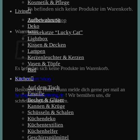
Kosmetik & Pflege
Es befinden sich keine Produkte im Warenkorb.
Living
Aufbewahrung
Zurück zum Shop
Deko
Warenkorb
Winkekatze “Lucky Cat”
Lightbox
Kissen & Decken
Lampen
Kerzenleuchter & Kerzen
Vasen & Töpfe
Es befinden sich keine Produkte im Warenkorb.
Bad
Kitchen
Zurück zum Shop
Auf dem Tisch
Benötigst Du Hilfe? Dann melde dich gerne per mail an
Emaille
hello@lovestyleliving.de
! Wir bemühen uns, dir
Becher & Gläser
schnellstmöglich zu helfen.
Kannen & Krüge
Schüsseln & Schalen
Küchendeko
Küchentextilien
Küchenhelfer
Geschirrspülmittel