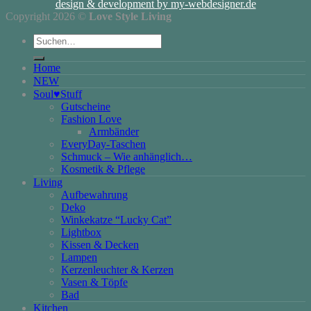
design & development by my-webdesigner.de
Copyright 2026 ©
Love Style Living
Suchen
nach:
Home
NEW
Soul♥Stuff
Gutscheine
Fashion Love
Armbänder
EveryDay-Taschen
Schmuck – Wie anhänglich…
Kosmetik & Pflege
Living
Aufbewahrung
Deko
Winkekatze “Lucky Cat”
Lightbox
Kissen & Decken
Lampen
Kerzenleuchter & Kerzen
Vasen & Töpfe
Bad
Kitchen