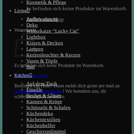
Kosmetik & Pflege
Es befinden sich keine Produkte im Warenkorb.
Living
Aufbewahrung
Zurück zum Shop
Deko
Warenkorb
Winkekatze “Lucky Cat”
Lightbox
Kissen & Decken
Lampen
Kerzenleuchter & Kerzen
Vasen & Töpfe
Es befinden sich keine Produkte im Warenkorb.
Bad
Kitchen
Zurück zum Shop
Auf dem Tisch
Benötigst Du Hilfe? Dann melde dich gerne per mail an
Emaille
hello@lovestyleliving.de
! Wir bemühen uns, dir
Becher & Gläser
schnellstmöglich zu helfen.
Kannen & Krüge
Schüsseln & Schalen
Küchendeko
Küchentextilien
Küchenhelfer
Geschirrspülmittel