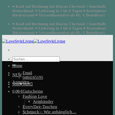
Zum
♥ Kauf auf Rechnung mit Klarna Checkout // Innerhalb
Inhalt
Deutschland: ♥ Lieferung in 1 bis 4 Tagen ♥ Kostenloser
springen
Rückversand ♥ Versandkostenfrei ab 49,- € Bestellwert
♥ Kauf auf Rechnung mit Klarna Checkout // Innerhalb
Deutschland: ♥ Lieferung in 1 bis 4 Tagen ♥ Kostenloser
Rückversand ♥ Versandkostenfrei ab 49,- € Bestellwert
Suchen
nach:
Home
Email
NEW
0484165195
Anmelden
Soul♥Stuff
Gutscheine
0,00
€
Fashion Love
Armbänder
EveryDay-Taschen
Schmuck – Wie anhänglich…