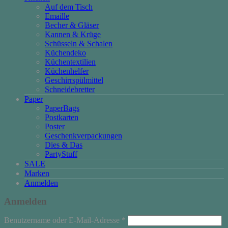
Auf dem Tisch
Emaille
Becher & Gläser
Kannen & Krüge
Schüsseln & Schalen
Küchendeko
Küchentextilien
Küchenhelfer
Geschirrspülmittel
Schneidebretter
Paper
PaperBags
Postkarten
Poster
Geschenkverpackungen
Dies & Das
PartyStuff
SALE
Marken
Anmelden
Anmelden
Erforderlich
Benutzername oder E-Mail-Adresse
*