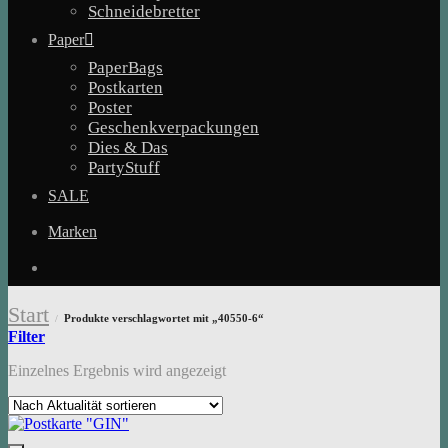
Schneidebretter
Paper
PaperBags
Postkarten
Poster
Geschenkverpackungen
Dies & Das
PartyStuff
SALE
Marken
Start
Produkte verschlagwortet mit „40550-6“
/
Filter
Einzelnes Ergebnis wird angezeigt