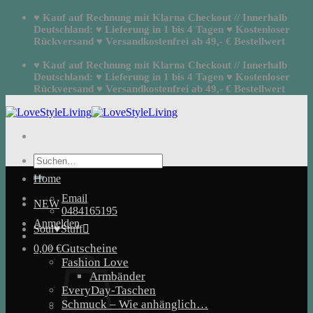
Zum
♥ Kauf auf Rechnung mit Klarna Checkout // Innerhalb
Inhalt
Deutschland: ♥ Lieferung in 1 bis 4 Tagen ♥ Kostenloser
springen
Rückversand ♥ Versandkostenfrei ab 49,- € Bestellwert
♥ Kauf auf Rechnung mit Klarna Checkout // Innerhalb
Deutschland: ♥ Lieferung in 1 bis 4 Tagen ♥ Kostenloser
Rückversand ♥ Versandkostenfrei ab 49,- € Bestellwert
Suchen
nach:
Home
Email
NEW
0484165195
Anmelden
Soul♥Stuff
Gutscheine
0,00
€
Fashion Love
Armbänder
EveryDay-Taschen
Schmuck – Wie anhänglich…