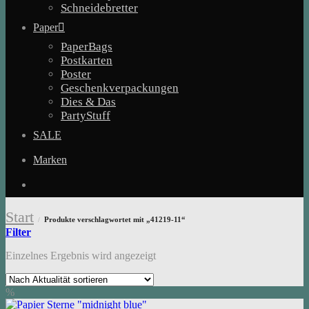
Schneidebretter
Paper
PaperBags
Postkarten
Poster
Geschenkverpackungen
Dies & Das
PartyStuff
SALE
Marken
Start
Produkte verschlagwortet mit „41219-11“
/
Filter
Einzelnes Ergebnis wird angezeigt
%