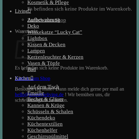
Kosmetik & Pflege
Es befinden sich keine Produkte im Warenkorb.
Living
Aufbewahrung
Zurück zum Shop
Deko
Warenkorb
Winkekatze “Lucky Cat”
Lightbox
Kissen & Decken
Lampen
Kerzenleuchter & Kerzen
Vasen & Töpfe
Es befinden sich keine Produkte im Warenkorb.
Bad
Kitchen
Zurück zum Shop
Auf dem Tisch
Benötigst Du Hilfe? Dann melde dich gerne per mail an
Emaille
hello@lovestyleliving.de
! Wir bemühen uns, dir
Becher & Gläser
schnellstmöglich zu helfen.
Kannen & Krüge
Schüsseln & Schalen
Küchendeko
Küchentextilien
Küchenhelfer
Geschirrspülmittel