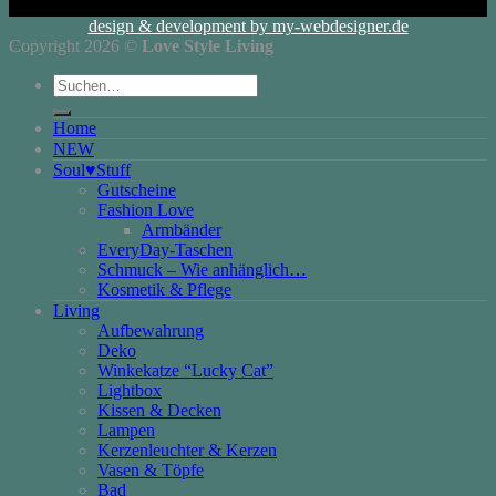
design & development by my-webdesigner.de
Copyright 2026 ©
Love Style Living
Suchen
nach:
Home
NEW
Soul♥Stuff
Gutscheine
Fashion Love
Armbänder
EveryDay-Taschen
Schmuck – Wie anhänglich…
Kosmetik & Pflege
Living
Aufbewahrung
Deko
Winkekatze “Lucky Cat”
Lightbox
Kissen & Decken
Lampen
Kerzenleuchter & Kerzen
Vasen & Töpfe
Bad