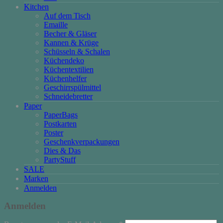
Kitchen
Auf dem Tisch
Emaille
Becher & Gläser
Kannen & Krüge
Schüsseln & Schalen
Küchendeko
Küchentextilien
Küchenhelfer
Geschirrspülmittel
Schneidebretter
Paper
PaperBags
Postkarten
Poster
Geschenkverpackungen
Dies & Das
PartyStuff
SALE
Marken
Anmelden
Anmelden