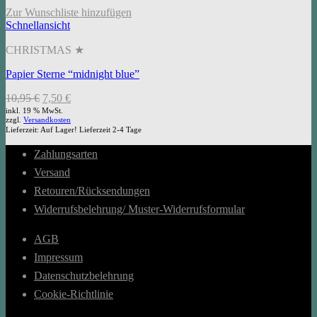
Zur Wunschliste hinzufügen
Schnellansicht
CHRISTMAS ★
Papier Sterne “midnight blue”
Ursprünglicher
Aktueller
10,95
€
7,50
€
Preis
Preis
inkl. 19 % MwSt.
zzgl.
Versandkosten
war:
ist:
Lieferzeit:
Auf Lager! Lieferzeit 2-4 Tage
10,95 €
7,50 €.
Zahlungsarten
Versand
Retouren/Rücksendungen
Widerrufsbelehrung/ Muster-Widerrufsformular
AGB
Impressum
Datenschutzbelehrung
Cookie-Richtlinie