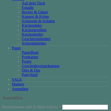
Auf dem Tisch
Emaille
Becher & Gläser
Kannen & Krüge
Schüsseln & Schalen
Küchendeko
Küchentextilien
Küchenhelfer
Geschirrspülmittel
Schneidebretter
Paper
PaperBags
Postkarten
Poster
Geschenkverpackungen
Dies & Das
PartyStuff
SALE
Marken
Anmelden
Anmelden
Erforderlich
Benutzername oder E-Mail-Adresse
*