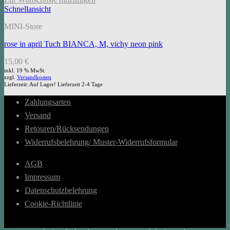
Schnellansicht
MINI-Store
rose in april Tuch BIANCA, M, vichy neon pink
15,00
€
inkl. 19 % MwSt.
zzgl.
Versandkosten
Lieferzeit:
Auf Lager! Lieferzeit 2-4 Tage
Zahlungsarten
Versand
Retouren/Rücksendungen
Widerrufsbelehrung/ Muster-Widerrufsformular
AGB
Impressum
Datenschutzbelehrung
Cookie-Richtlinie