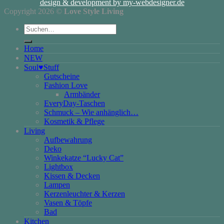
design & development by my-webdesigner.de
Copyright 2026 ©
Love Style Living
Suchen
nach:
Home
NEW
Soul♥Stuff
Gutscheine
Fashion Love
Armbänder
EveryDay-Taschen
Schmuck – Wie anhänglich…
Kosmetik & Pflege
Living
Aufbewahrung
Deko
Winkekatze “Lucky Cat”
Lightbox
Kissen & Decken
Lampen
Kerzenleuchter & Kerzen
Vasen & Töpfe
Bad
Kitchen