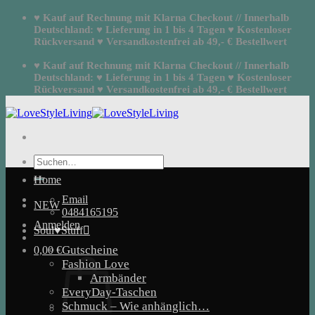
Zum
♥ Kauf auf Rechnung mit Klarna Checkout // Innerhalb
Inhalt
Deutschland: ♥ Lieferung in 1 bis 4 Tagen ♥ Kostenloser
springen
Rückversand ♥ Versandkostenfrei ab 49,- € Bestellwert
♥ Kauf auf Rechnung mit Klarna Checkout // Innerhalb
Deutschland: ♥ Lieferung in 1 bis 4 Tagen ♥ Kostenloser
Rückversand ♥ Versandkostenfrei ab 49,- € Bestellwert
Suchen
nach:
Home
Email
NEW
0484165195
Anmelden
Soul♥Stuff
Gutscheine
0,00
€
Fashion Love
Armbänder
EveryDay-Taschen
Schmuck – Wie anhänglich…