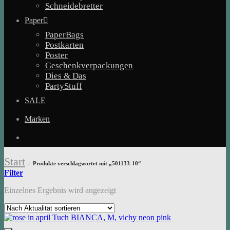
Schneidebretter
Paper
PaperBags
Postkarten
Poster
Geschenkverpackungen
Dies & Das
PartyStuff
SALE
Marken
Start
Produkte verschlagwortet mit „501133-10“
/
Filter
Einzelnes Ergebnis wird angezeigt