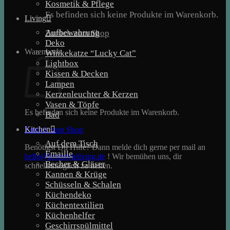
Kosmetik & Pflege
Es befinden sich keine Produkte im Warenkorb.
Living
Aufbewahrung
Zurück zum Shop
Deko
Warenkorb
Winkekatze “Lucky Cat”
Lightbox
Kissen & Decken
Lampen
Kerzenleuchter & Kerzen
Vasen & Töpfe
Es befinden sich keine Produkte im Warenkorb.
Bad
Kitchen
Zurück zum Shop
Auf dem Tisch
Benötigst Du Hilfe? Dann melde dich gerne per mail an
Emaille
hello@lovestyleliving.de
! Wir bemühen uns, dir
Becher & Gläser
schnellstmöglich zu helfen.
Kannen & Krüge
Schüsseln & Schalen
Küchendeko
Küchentextilien
Küchenhelfer
Geschirrspülmittel