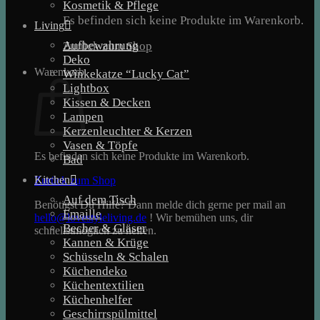
Kosmetik & Pflege
Es befinden sich keine Produkte im Warenkorb.
Living
Aufbewahrung
Zurück zum Shop
Deko
Warenkorb
Winkekatze “Lucky Cat”
Lightbox
Kissen & Decken
Lampen
Kerzenleuchter & Kerzen
Vasen & Töpfe
Es befinden sich keine Produkte im Warenkorb.
Bad
Kitchen
Zurück zum Shop
Auf dem Tisch
Benötigst Du Hilfe? Dann melde dich gerne per mail an
Emaille
hello@lovestyleliving.de
! Wir bemühen uns, dir
Becher & Gläser
schnellstmöglich zu helfen.
Kannen & Krüge
Schüsseln & Schalen
Küchendeko
Küchentextilien
Küchenhelfer
Geschirrspülmittel