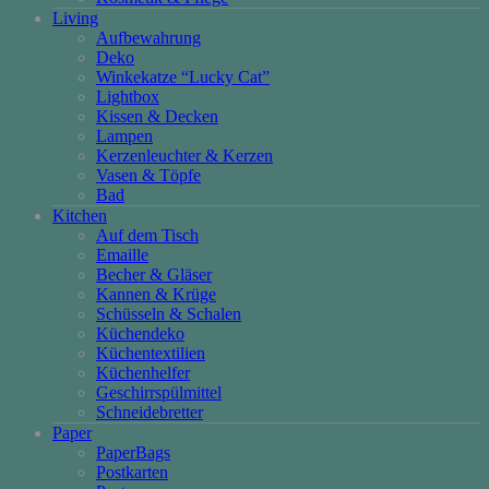
Living
Aufbewahrung
Deko
Winkekatze “Lucky Cat”
Lightbox
Kissen & Decken
Lampen
Kerzenleuchter & Kerzen
Vasen & Töpfe
Bad
Kitchen
Auf dem Tisch
Emaille
Becher & Gläser
Kannen & Krüge
Schüsseln & Schalen
Küchendeko
Küchentextilien
Küchenhelfer
Geschirrspülmittel
Schneidebretter
Paper
PaperBags
Postkarten