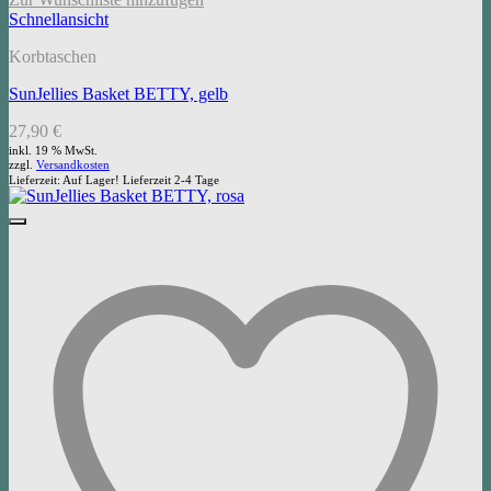
Schnellansicht
Korbtaschen
SunJellies Basket BETTY, gelb
27,90
€
inkl. 19 % MwSt.
zzgl.
Versandkosten
Lieferzeit:
Auf Lager! Lieferzeit 2-4 Tage