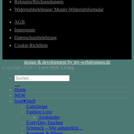
Retouren/Rücksendungen
Widerrufsbelehrung/ Muster-Widerrufsformular
AGB
Impressum
Datenschutzbelehrung
Cookie-Richtlinie
design & development by my-webdesigner.de
Copyright 2026 ©
Love Style Living
Suchen
nach:
Home
NEW
Soul♥Stuff
Gutscheine
Fashion Love
Armbänder
EveryDay-Taschen
Schmuck – Wie anhänglich…
Kosmetik & Pflege