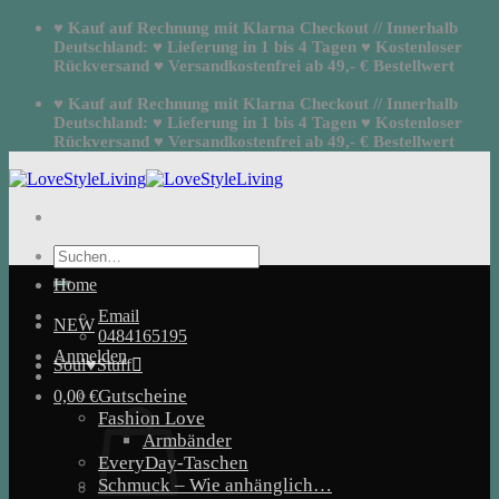
Zum
♥ Kauf auf Rechnung mit Klarna Checkout // Innerhalb
Inhalt
Deutschland: ♥ Lieferung in 1 bis 4 Tagen ♥ Kostenloser
springen
Rückversand ♥ Versandkostenfrei ab 49,- € Bestellwert
♥ Kauf auf Rechnung mit Klarna Checkout // Innerhalb
Deutschland: ♥ Lieferung in 1 bis 4 Tagen ♥ Kostenloser
Rückversand ♥ Versandkostenfrei ab 49,- € Bestellwert
Suchen
nach:
Home
Email
NEW
0484165195
Anmelden
Soul♥Stuff
Gutscheine
0,00
€
Fashion Love
Armbänder
EveryDay-Taschen
Schmuck – Wie anhänglich…