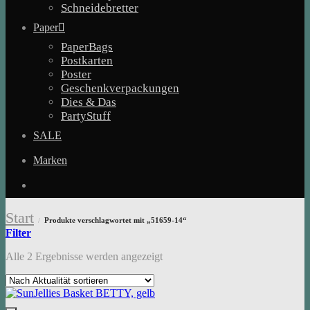
Schneidebretter
Paper
PaperBags
Postkarten
Poster
Geschenkverpackungen
Dies & Das
PartyStuff
SALE
Marken
Start
Produkte verschlagwortet mit „51659-14“
/
Filter
Nach
Alle 2 Ergebnisse werden angezeigt
Aktualität
sortiert