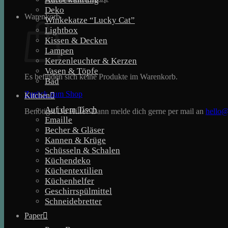
Deko
Warenkorb
Winkekatze “Lucky Cat”
Lightbox
Kissen & Decken
Lampen
Kerzenleuchter & Kerzen
Vasen & Töpfe
Es befinden sich keine Produkte im Warenkorb.
Bad
Zurück zum Shop
Kitchen
Auf dem Tisch
Benötigst Du Hilfe? Dann melde dich gerne per mail an
hello@
Emaille
Becher & Gläser
Kannen & Krüge
Schüsseln & Schalen
Küchendeko
Küchentextilien
Küchenhelfer
Geschirrspülmittel
Schneidebretter
Paper