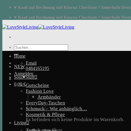
Zum
♥ Kauf auf Rechnung mit Klarna Checkout // Innerhalb Deutsc
Inhalt
springen
♥ Kauf auf Rechnung mit Klarna Checkout // Innerhalb Deutsc
Suchen
nach:
Home
Email
NEW
0484165195
Anmelden
Soul♥Stuff
0,00
€
Gutscheine
Fashion Love
Armbänder
EveryDay-Taschen
Schmuck – Wie anhänglich…
Kosmetik & Pflege
Es befinden sich keine Produkte im Warenkorb.
Living
Zurück zum Shop
Aufbewahrung