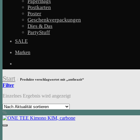
PaperBags
Postkarten
Poster
Geschenkverpackungen
Dies & Das
PartyStuff
SALE
Marken
Start
Produkte verschlagwortet mit „anthrazit“
/
Filter
Einzelnes Ergebnis wird angezeigt
%