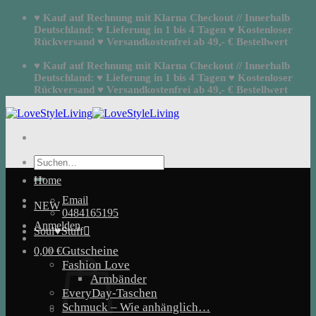
Zum
♥ Kauf auf Rechnung mit Klarna Checkout // Innerhalb
Inhalt
Deutschland: ♥ Lieferung in 1 bis 4 Tagen ♥ Kostenloser
springen
Rückversand ♥ Versandkostenfrei ab 49,- € Bestellwert
♥ Kauf auf Rechnung mit Klarna Checkout // Innerhalb
Deutschland: ♥ Lieferung in 1 bis 4 Tagen ♥ Kostenloser
Rückversand ♥ Versandkostenfrei ab 49,- € Bestellwert
Suchen
nach:
Home
Email
NEW
0484165195
Anmelden
Soul♥Stuff
Gutscheine
0,00
€
Fashion Love
Armbänder
EveryDay-Taschen
Schmuck – Wie anhänglich…