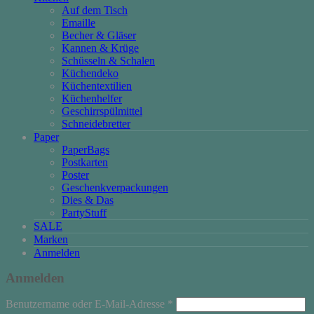
Auf dem Tisch
Emaille
Becher & Gläser
Kannen & Krüge
Schüsseln & Schalen
Küchendeko
Küchentextilien
Küchenhelfer
Geschirrspülmittel
Schneidebretter
Paper
PaperBags
Postkarten
Poster
Geschenkverpackungen
Dies & Das
PartyStuff
SALE
Marken
Anmelden
Anmelden
Erforderlich
Benutzername oder E-Mail-Adresse
*