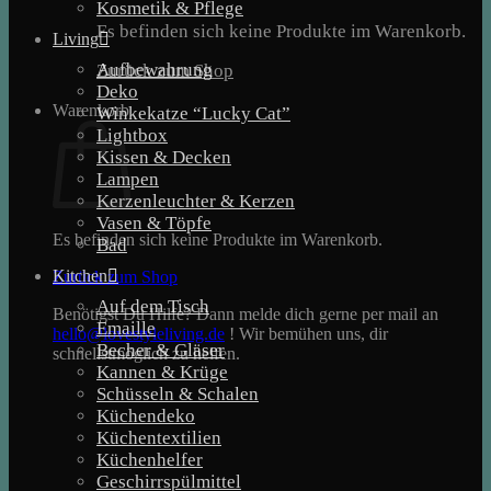
Kosmetik & Pflege
Es befinden sich keine Produkte im Warenkorb.
Living
Aufbewahrung
Zurück zum Shop
Deko
Warenkorb
Winkekatze “Lucky Cat”
Lightbox
Kissen & Decken
Lampen
Kerzenleuchter & Kerzen
Vasen & Töpfe
Es befinden sich keine Produkte im Warenkorb.
Bad
Kitchen
Zurück zum Shop
Auf dem Tisch
Benötigst Du Hilfe? Dann melde dich gerne per mail an
Emaille
hello@lovestyleliving.de
! Wir bemühen uns, dir
Becher & Gläser
schnellstmöglich zu helfen.
Kannen & Krüge
Schüsseln & Schalen
Küchendeko
Küchentextilien
Küchenhelfer
Geschirrspülmittel