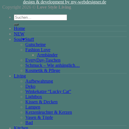
design & development by my-webdesigner.de
Copyright 2026 ©
Love Style Living
Suchen
nach:
Home
NEW
Soul♥Stuff
Gutscheine
Fashion Love
Armbänder
EveryDay-Taschen
Schmuck – Wie anhänglich…
Kosmetik & Pflege
Living
Aufbewahrung
Deko
Winkekatze “Lucky Cat”
Lightbox
Kissen & Decken
Lampen
Kerzenleuchter & Kerzen
Vasen & Töpfe
Bad
Kitchen