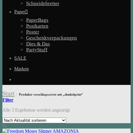
Schneidebretter
Paper
PaperBags
Postkarten
Poster
Geschenkverpackungen
Dies & Das
PartyStuff
SALE
Marken
Start
Produkte verschlagwortet mit „dunkelgrün“
/
Filter
Nach
Alle 3 Ergebnisse werden angezeigt
Aktualität
sortiert
%