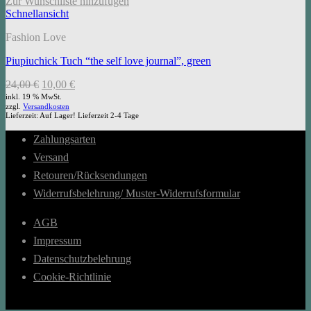
Zur Wunschliste hinzufügen
Schnellansicht
Fashion Love
Piupiuchick Tuch “the self love journal”, green
Ursprünglicher
Aktueller
24,00
€
10,00
€
Preis
Preis
inkl. 19 % MwSt.
zzgl.
Versandkosten
war:
ist:
Lieferzeit:
Auf Lager! Lieferzeit 2-4 Tage
24,00 €
10,00 €.
Zahlungsarten
Versand
Retouren/Rücksendungen
Widerrufsbelehrung/ Muster-Widerrufsformular
AGB
Impressum
Datenschutzbelehrung
Cookie-Richtlinie