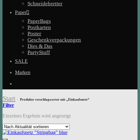
Schneidebretter
Paper
PaperBags
Postkarten
Poster
Geschenkverpackungen
Dies & Das
PartyStuff
SALE
Marken
Start
Produkte verschlagwortet mit „Einkaufsnetz“
/
Filter
Einzelnes Ergebnis wird angezeigt