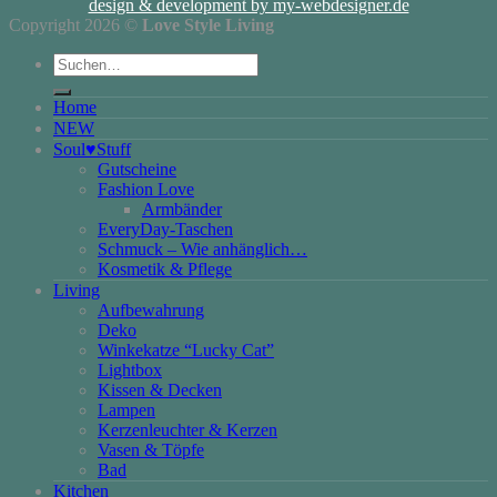
design & development by my-webdesigner.de
Copyright 2026 ©
Love Style Living
Suchen
nach:
Home
NEW
Soul♥Stuff
Gutscheine
Fashion Love
Armbänder
EveryDay-Taschen
Schmuck – Wie anhänglich…
Kosmetik & Pflege
Living
Aufbewahrung
Deko
Winkekatze “Lucky Cat”
Lightbox
Kissen & Decken
Lampen
Kerzenleuchter & Kerzen
Vasen & Töpfe
Bad
Kitchen