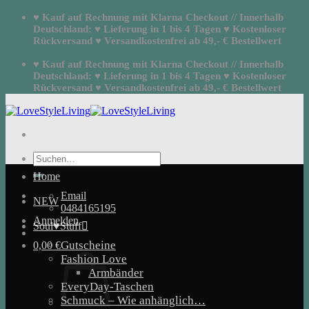
Zum
♥ Kauf auf Rechnung mit Klarna Checkout // Innerhalb
Inhalt
Deutschland: ♥ Lieferung in 1 bis 4 Tagen ♥ Kostenloser
springen
Rückversand ♥ Versandkostenfrei ab 49,- € Bestellwert
♥ Kauf auf Rechnung mit Klarna Checkout // Innerhalb
Deutschland: ♥ Lieferung in 1 bis 4 Tagen ♥ Kostenloser
Rückversand ♥ Versandkostenfrei ab 49,- € Bestellwert
Suchen
nach:
Home
Email
NEW
0484165195
Anmelden
Soul♥Stuff
Gutscheine
0,00
€
Fashion Love
Armbänder
EveryDay-Taschen
Schmuck – Wie anhänglich…