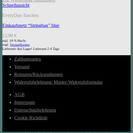
Schnellansicht
EveryDay-Taschen
Einkaufsnetz “Stringbag” blue
12,90
€
inkl. 19 % MwSt.
zzgl.
Versandkosten
Lieferzeit:
Auf Lager! Lieferzeit 2-4 Tage
Zahlungsarten
Versand
Retouren/Rücksendungen
Widerrufsbelehrung/ Muster-Widerrufsformular
AGB
Impressum
Datenschutzbelehrung
Cookie-Richtlinie