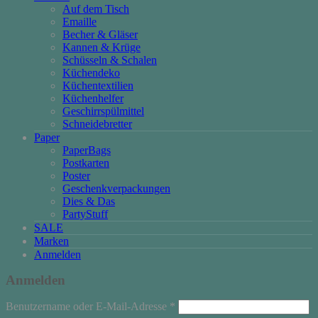
Auf dem Tisch
Emaille
Becher & Gläser
Kannen & Krüge
Schüsseln & Schalen
Küchendeko
Küchentextilien
Küchenhelfer
Geschirrspülmittel
Schneidebretter
Paper
PaperBags
Postkarten
Poster
Geschenkverpackungen
Dies & Das
PartyStuff
SALE
Marken
Anmelden
Anmelden
Erforderlich
Benutzername oder E-Mail-Adresse
*