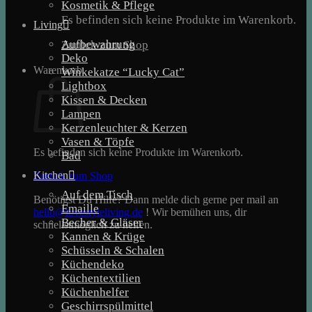
Kosmetik & Pflege
Es befinden sich keine Produkte im Warenkorb.
Living
Aufbewahrung
Zurück zum Shop
Deko
Warenkorb
Winkekatze “Lucky Cat”
Lightbox
Kissen & Decken
Lampen
Kerzenleuchter & Kerzen
Vasen & Töpfe
Es befinden sich keine Produkte im Warenkorb.
Bad
Kitchen
Zurück zum Shop
Auf dem Tisch
Benötigst Du Hilfe? Dann melde dich gerne per mail an
Emaille
hello@lovestyleliving.de
! Wir bemühen uns, dir
Becher & Gläser
schnellstmöglich zu helfen.
Kannen & Krüge
Schüsseln & Schalen
Küchendeko
Küchentextilien
Küchenhelfer
Geschirrspülmittel