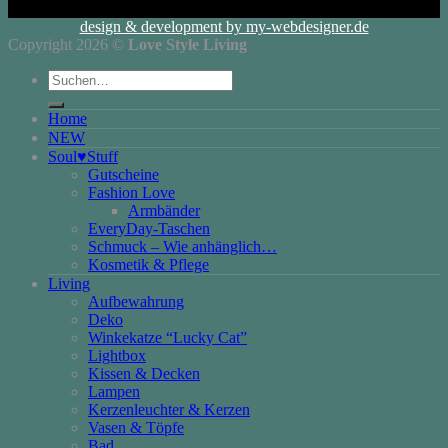
design & development by my-webdesigner.de
Copyright 2026 ©
Love Style Living
Suchen
nach:
Home
NEW
Soul♥Stuff
Gutscheine
Fashion Love
Armbänder
EveryDay-Taschen
Schmuck – Wie anhänglich…
Kosmetik & Pflege
Living
Aufbewahrung
Deko
Winkekatze “Lucky Cat”
Lightbox
Kissen & Decken
Lampen
Kerzenleuchter & Kerzen
Vasen & Töpfe
Bad