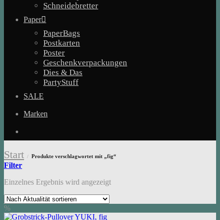
Schneidebretter
Paper
PaperBags
Postkarten
Poster
Geschenkverpackungen
Dies & Das
PartyStuff
SALE
Marken
Start
Produkte verschlagwortet mit „fig“
/
Filter
Einzelnes Ergebnis wird angezeigt
%