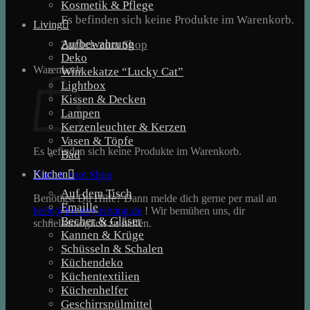
Kosmetik & Pflege
Es befinden sich keine Produkte im Warenkorb.
Living
Aufbewahrung
Zurück zum Shop
Deko
Warenkorb
Winkekatze “Lucky Cat”
Lightbox
Kissen & Decken
Lampen
Kerzenleuchter & Kerzen
Vasen & Töpfe
Es befinden sich keine Produkte im Warenkorb.
Bad
Kitchen
Zurück zum Shop
Auf dem Tisch
Benötigst Du Hilfe? Dann melde dich gerne per mail an
Emaille
hello@lovestyleliving.de
! Wir bemühen uns, dir
Becher & Gläser
schnellstmöglich zu helfen.
Kannen & Krüge
Schüsseln & Schalen
Küchendeko
Küchentextilien
Küchenhelfer
Geschirrspülmittel