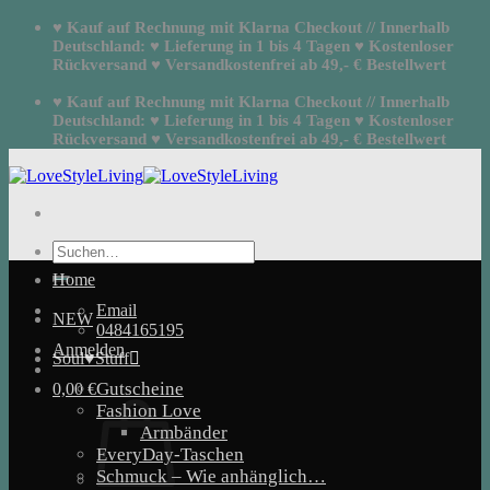
Zum
♥ Kauf auf Rechnung mit Klarna Checkout // Innerhalb
Inhalt
Deutschland: ♥ Lieferung in 1 bis 4 Tagen ♥ Kostenloser
springen
Rückversand ♥ Versandkostenfrei ab 49,- € Bestellwert
♥ Kauf auf Rechnung mit Klarna Checkout // Innerhalb
Deutschland: ♥ Lieferung in 1 bis 4 Tagen ♥ Kostenloser
Rückversand ♥ Versandkostenfrei ab 49,- € Bestellwert
Suchen
nach:
Home
Email
NEW
0484165195
Anmelden
Soul♥Stuff
Gutscheine
0,00
€
Fashion Love
Armbänder
EveryDay-Taschen
Schmuck – Wie anhänglich…