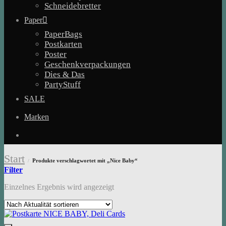
Schneidebretter
Paper
PaperBags
Postkarten
Poster
Geschenkverpackungen
Dies & Das
PartyStuff
SALE
Marken
Start
Produkte verschlagwortet mit „Nice Baby“
/
Filter
Einzelnes Ergebnis wird angezeigt