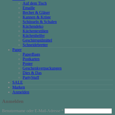
Auf dem Tisch
Emaille
Becher & Gläser
Kannen & Krüge
Schüsseln & Schalen
Küchendeko
Küchentextilien
Küchenhelfer
Geschirrspülmittel
Schneidebretter
Paper
PaperBags
Postkarten
Poster
Geschenkverpackungen
Dies & Das
PartyStuff
SALE
Marken
Anmelden
Anmelden
Erforderlich
Benutzername oder E-Mail-Adresse
*