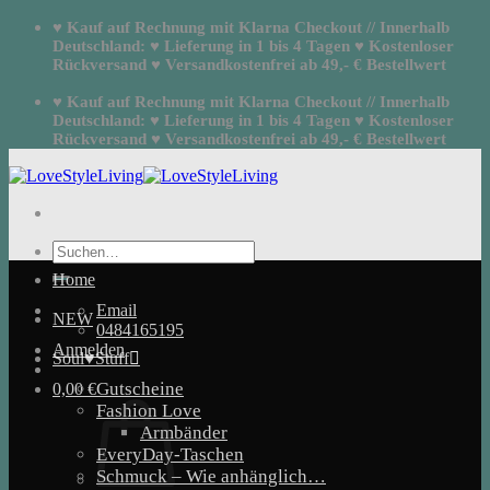
Zum
♥ Kauf auf Rechnung mit Klarna Checkout // Innerhalb
Inhalt
Deutschland: ♥ Lieferung in 1 bis 4 Tagen ♥ Kostenloser
springen
Rückversand ♥ Versandkostenfrei ab 49,- € Bestellwert
♥ Kauf auf Rechnung mit Klarna Checkout // Innerhalb
Deutschland: ♥ Lieferung in 1 bis 4 Tagen ♥ Kostenloser
Rückversand ♥ Versandkostenfrei ab 49,- € Bestellwert
Suchen
nach:
Home
Email
NEW
0484165195
Anmelden
Soul♥Stuff
Gutscheine
0,00
€
Fashion Love
Armbänder
EveryDay-Taschen
Schmuck – Wie anhänglich…