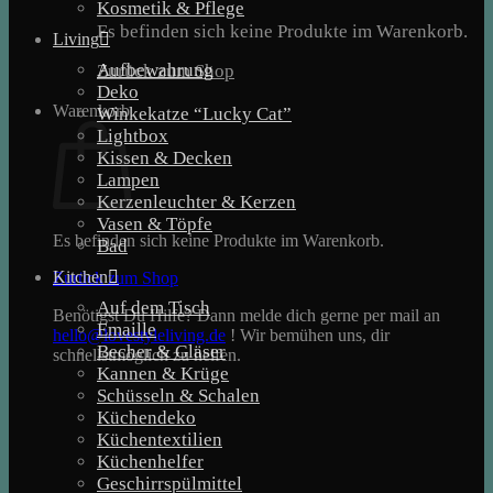
Kosmetik & Pflege
Es befinden sich keine Produkte im Warenkorb.
Living
Aufbewahrung
Zurück zum Shop
Deko
Warenkorb
Winkekatze “Lucky Cat”
Lightbox
Kissen & Decken
Lampen
Kerzenleuchter & Kerzen
Vasen & Töpfe
Es befinden sich keine Produkte im Warenkorb.
Bad
Kitchen
Zurück zum Shop
Auf dem Tisch
Benötigst Du Hilfe? Dann melde dich gerne per mail an
Emaille
hello@lovestyleliving.de
! Wir bemühen uns, dir
Becher & Gläser
schnellstmöglich zu helfen.
Kannen & Krüge
Schüsseln & Schalen
Küchendeko
Küchentextilien
Küchenhelfer
Geschirrspülmittel