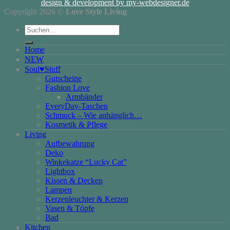
design & development by my-webdesigner.de
Copyright 2026 ©
Love Style Living
Suchen
nach:
Home
NEW
Soul♥Stuff
Gutscheine
Fashion Love
Armbänder
EveryDay-Taschen
Schmuck – Wie anhänglich…
Kosmetik & Pflege
Living
Aufbewahrung
Deko
Winkekatze “Lucky Cat”
Lightbox
Kissen & Decken
Lampen
Kerzenleuchter & Kerzen
Vasen & Töpfe
Bad
Kitchen