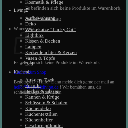
Kosmetik & Pflege
Es befinden sich keine Produkte im Warenkorb.
Living
Aufbewahrung
Zurück zum Shop
Deko
Warenkorb
Winkekatze “Lucky Cat”
Lightbox
Kissen & Decken
Lampen
Kerzenleuchter & Kerzen
Vasen & Töpfe
Es befinden sich keine Produkte im Warenkorb.
Bad
Kitchen
Zurück zum Shop
Auf dem Tisch
Benötigst Du Hilfe? Dann melde dich gerne per mail an
Emaille
hello@lovestyleliving.de
! Wir bemühen uns, dir
Becher & Gläser
schnellstmöglich zu helfen.
Kannen & Krüge
Schüsseln & Schalen
Küchendeko
Küchentextilien
Küchenhelfer
Geschirrspülmittel