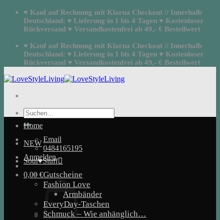
Zum
♥ Kauf auf Rechnung mit Klarna Checkout // Innerhalb
Inhalt
Deutschland: ♥ Lieferung in 1 bis 4 Tagen ♥ Kostenloser
springen
Rückversand ♥ Versandkostenfrei ab 49,- € Bestellwert
♥ Kauf auf Rechnung mit Klarna Checkout // Innerhalb
Deutschland: ♥ Lieferung in 1 bis 4 Tagen ♥ Kostenloser
Rückversand ♥ Versandkostenfrei ab 49,- € Bestellwert
Suchen
nach:
Home
Email
NEW
0484165195
Anmelden
Soul♥Stuff
Gutscheine
0,00
€
Fashion Love
Armbänder
EveryDay-Taschen
Schmuck – Wie anhänglich…