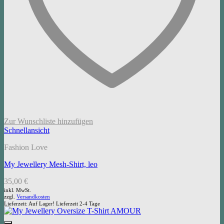
Zur Wunschliste hinzufügen
Schnellansicht
Fashion Love
My Jewellery Mesh-Shirt, leo
35,00
€
inkl. MwSt.
zzgl.
Versandkosten
Lieferzeit:
Auf Lager! Lieferzeit 2-4 Tage