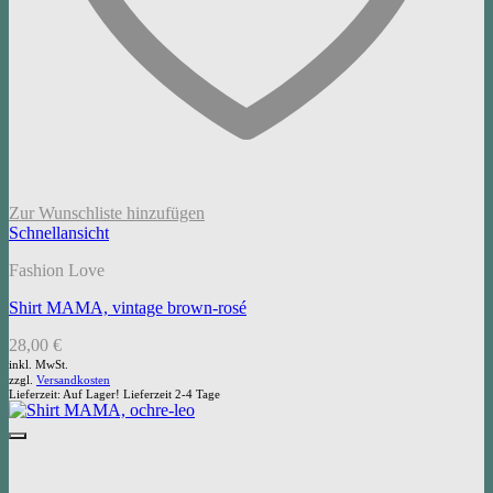
Zur Wunschliste hinzufügen
Schnellansicht
Fashion Love
Shirt MAMA, vintage brown-rosé
28,00
€
inkl. MwSt.
zzgl.
Versandkosten
Lieferzeit:
Auf Lager! Lieferzeit 2-4 Tage