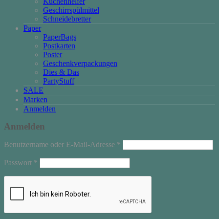
Küchenhelfer
Geschirrspülmittel
Schneidebretter
Paper
PaperBags
Postkarten
Poster
Geschenkverpackungen
Dies & Das
PartyStuff
SALE
Marken
Anmelden
Anmelden
Erforderlich
Benutzername oder E-Mail-Adresse
*
Erforderlich
Passwort
*