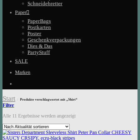
Schneidebretter
Paper
PaperBags
Postkarten
Poster
Geschenkverpackungen
Dies & Das
PartyStuff
SALE
Marken
Start
Produkte verschlagwortet mit „Shirt“
/
Filter
Nach
Alle 11 Ergebnisse werden angezeigt
Aktualität
sortiert