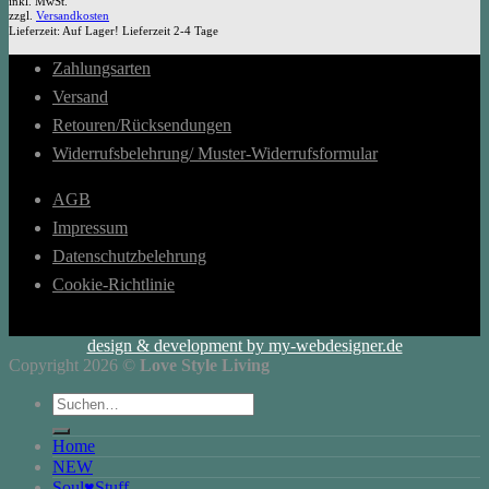
inkl. MwSt.
zzgl.
Versandkosten
Lieferzeit:
Auf Lager! Lieferzeit 2-4 Tage
Zahlungsarten
Versand
Retouren/Rücksendungen
Widerrufsbelehrung/ Muster-Widerrufsformular
AGB
Impressum
Datenschutzbelehrung
Cookie-Richtlinie
design & development by my-webdesigner.de
Copyright 2026 ©
Love Style Living
Suchen
nach:
Home
NEW
Soul♥Stuff