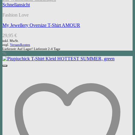
Schnellansicht
Fashion Love
My Jewellery Oversize T-Shirt AMOUR
29,95
€
inkl. MwSt.
zzgl.
Versandkosten
Lieferzeit:
Auf Lager! Lieferzeit 2-4 Tage
%