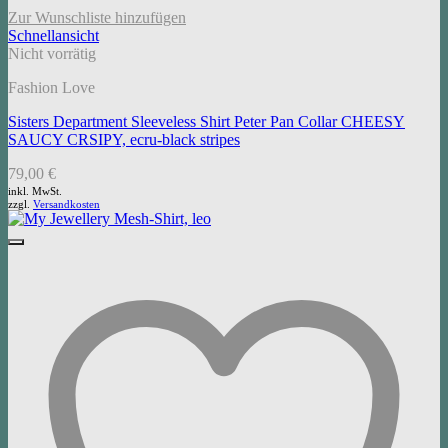
Zur Wunschliste hinzufügen
Schnellansicht
Nicht vorrätig
Fashion Love
Sisters Department Sleeveless Shirt Peter Pan Collar CHEESY
SAUCY CRSIPY, ecru-black stripes
79,00
€
inkl. MwSt.
zzgl.
Versandkosten