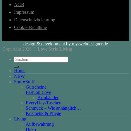
AGB
Impressum
Datenschutzbelehrung
Cookie-Richtlinie
design & development by my-webdesigner.de
Copyright 2026 ©
Love Style Living
Suchen
nach:
Home
NEW
Soul♥Stuff
Gutscheine
Fashion Love
Armbänder
EveryDay-Taschen
Schmuck – Wie anhänglich…
Kosmetik & Pflege
Living
Aufbewahrung
Deko