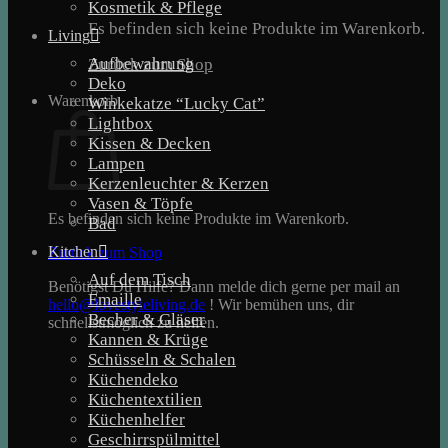
Kosmetik & Pflege
Es befinden sich keine Produkte im Warenkorb.
Living
Aufbewahrung
Zurück zum Shop
Deko
Warenkorb
Winkekatze “Lucky Cat”
Lightbox
Kissen & Decken
Lampen
Kerzenleuchter & Kerzen
Vasen & Töpfe
Es befinden sich keine Produkte im Warenkorb.
Bad
Kitchen
Zurück zum Shop
Auf dem Tisch
Benötigst Du Hilfe? Dann melde dich gerne per mail an
Emaille
hello@lovestyleliving.de
! Wir bemühen uns, dir
Becher & Gläser
schnellstmöglich zu helfen.
Kannen & Krüge
Schüsseln & Schalen
Küchendeko
Küchentextilien
Küchenhelfer
Geschirrspülmittel