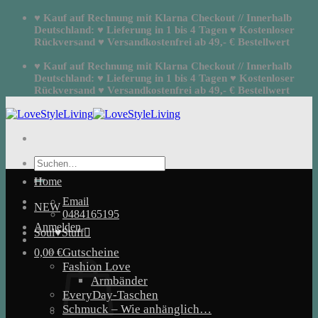
Zum
♥ Kauf auf Rechnung mit Klarna Checkout // Innerhalb
Inhalt
Deutschland: ♥ Lieferung in 1 bis 4 Tagen ♥ Kostenloser
springen
Rückversand ♥ Versandkostenfrei ab 49,- € Bestellwert
♥ Kauf auf Rechnung mit Klarna Checkout // Innerhalb
Deutschland: ♥ Lieferung in 1 bis 4 Tagen ♥ Kostenloser
Rückversand ♥ Versandkostenfrei ab 49,- € Bestellwert
Suchen
nach:
Home
Email
NEW
0484165195
Anmelden
Soul♥Stuff
Gutscheine
0,00
€
Fashion Love
Armbänder
EveryDay-Taschen
Schmuck – Wie anhänglich…