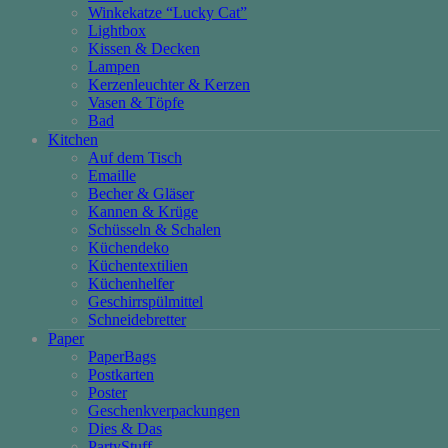
Winkekatze “Lucky Cat”
Lightbox
Kissen & Decken
Lampen
Kerzenleuchter & Kerzen
Vasen & Töpfe
Bad
Kitchen
Auf dem Tisch
Emaille
Becher & Gläser
Kannen & Krüge
Schüsseln & Schalen
Küchendeko
Küchentextilien
Küchenhelfer
Geschirrspülmittel
Schneidebretter
Paper
PaperBags
Postkarten
Poster
Geschenkverpackungen
Dies & Das
PartyStuff