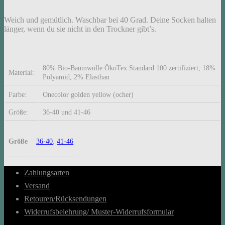
Weich und gemütlich. Waschbar bei 40 Grad. Deine Socken halten
länger, wenn du sie nicht in den Trockner gibt’s.
80% Bio-Baumwolle ÖkoTex Standard 100 zertifiziert, 18%
Material:
Polyamid, 2% Elasthan
Farbe:
Onecolor golden yellow (ocher)
Größe:
36-40 und 41-46
Größe
36-40
,
41-46
Zahlungsarten
Versand
Retouren/Rücksendungen
Widerrufsbelehrung/ Muster-Widerrufsformular