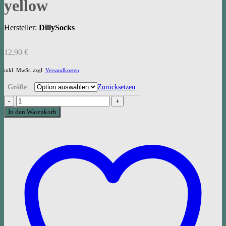
yellow
Hersteller:
DillySocks
12,90
€
inkl. MwSt.
zzgl.
Versandkosten
Größe
Zurücksetzen
DillySocks
Ribbed,
In den Warenkorb
golden
yellow
Menge