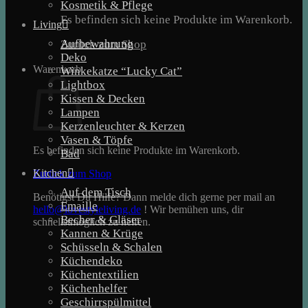
Kosmetik & Pflege
Es befinden sich keine Produkte im Warenkorb.
Living
Aufbewahrung
Zurück zum Shop
Deko
Warenkorb
Winkekatze “Lucky Cat”
Lightbox
Kissen & Decken
Lampen
Kerzenleuchter & Kerzen
Vasen & Töpfe
Es befinden sich keine Produkte im Warenkorb.
Bad
Kitchen
Zurück zum Shop
Auf dem Tisch
Benötigst Du Hilfe? Dann melde dich gerne per mail an
Emaille
hello@lovestyleliving.de
! Wir bemühen uns, dir
Becher & Gläser
schnellstmöglich zu helfen.
Kannen & Krüge
Schüsseln & Schalen
Küchendeko
Küchentextilien
Küchenhelfer
Geschirrspülmittel