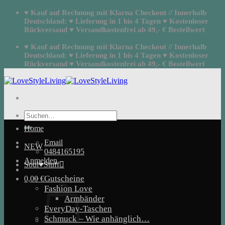
Zum
♥ Kauf auf Rechnung mit Klarna Checkout // Innerhalb
Inhalt
Deutschland: ♥ Lieferung in 1 bis 4 Tagen ♥ Kostenloser
springen
Rückversand ♥ Versandkostenfrei ab 49,- € Bestellwert
♥ Kauf auf Rechnung mit Klarna Checkout // Innerhalb
Deutschland: ♥ Lieferung in 1 bis 4 Tagen ♥ Kostenloser
Rückversand ♥ Versandkostenfrei ab 49,- € Bestellwert
Suchen
nach:
Home
Email
NEW
0484165195
Anmelden
Soul♥Stuff
Gutscheine
0,00
€
Fashion Love
Armbänder
EveryDay-Taschen
Schmuck – Wie anhänglich…