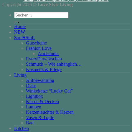
Copyright 2026 ©
Love Style Living
Suchen
nach:
Home
NEW
Soul♥Stuff
Gutscheine
Fashion Love
Armbänder
EveryDay-Taschen
Schmuck – Wie anhänglich…
Kosmetik & Pflege
Living
Aufbewahrung
Deko
Winkekatze “Lucky Cat”
Lightbox
Kissen & Decken
Lampen
Kerzenleuchter & Kerzen
Vasen & Töpfe
Bad
Kitchen