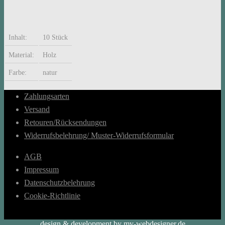
Inhalt:
10 Stück
Material:
Holz
Farbe:
natur
Zahlungsarten
Versand
Retouren/Rücksendungen
Widerrufsbelehrung/ Muster-Widerrufsformular
AGB
Impressum
Datenschutzbelehrung
Cookie-Richtlinie
design & development by my-webdesigner.de