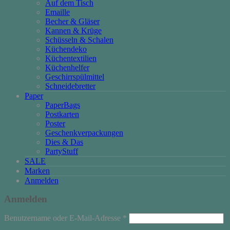
Auf dem Tisch
Emaille
Becher & Gläser
Kannen & Krüge
Schüsseln & Schalen
Küchendeko
Küchentextilien
Küchenhelfer
Geschirrspülmittel
Schneidebretter
Paper
PaperBags
Postkarten
Poster
Geschenkverpackungen
Dies & Das
PartyStuff
SALE
Marken
Anmelden
Anmelden
Erforderlich
Benutzername oder E-Mail-Adresse
*