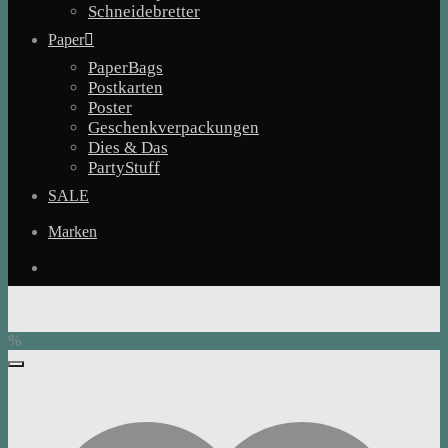
Schneidebretter
Paper
PaperBags
Postkarten
Poster
Geschenkverpackungen
Dies & Das
PartyStuff
SALE
Marken
%