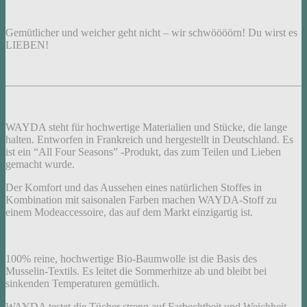
Gemütlicher und weicher geht nicht – wir schwöööörn! Du wirst es
LIEBEN!
WAYDA steht für hochwertige Materialien und Stücke, die lange
halten. Entworfen in Frankreich und hergestellt in Deutschland. Es
ist ein “All Four Seasons” -Produkt, das zum Teilen und Lieben
gemacht wurde.
Der Komfort und das Aussehen eines natürlichen Stoffes in
Kombination mit saisonalen Farben machen WAYDA-Stoff zu
einem Modeaccessoire, das auf dem Markt einzigartig ist.
100% reine, hochwertige Bio-Baumwolle ist die Basis des
Musselin-Textils. Es leitet die Sommerhitze ab und bleibt bei
sinkenden Temperaturen gemütlich.
WAYDA testet die Tücher streng auf Farbechtheit und Weichheit.