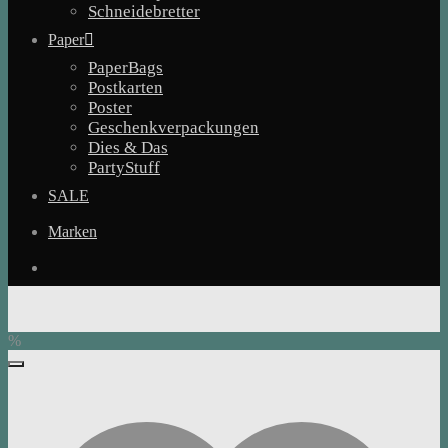
Schneidebretter
Paper
PaperBags
Postkarten
Poster
Geschenkverpackungen
Dies & Das
PartyStuff
SALE
Marken
%