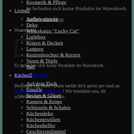
Kosmetik & Pflege
Es befinden sich keine Produkte im Warenkorb.
Living
Aufbewahrung
Zurück zum Shop
Deko
Warenkorb
Winkekatze “Lucky Cat”
Lightbox
Kissen & Decken
Lampen
Kerzenleuchter & Kerzen
Vasen & Töpfe
Es befinden sich keine Produkte im Warenkorb.
Bad
Kitchen
Zurück zum Shop
Auf dem Tisch
Benötigst Du Hilfe? Dann melde dich gerne per mail an
Emaille
hello@lovestyleliving.de
! Wir bemühen uns, dir
Becher & Gläser
schnellstmöglich zu helfen.
Kannen & Krüge
Schüsseln & Schalen
Küchendeko
Küchentextilien
Küchenhelfer
Geschirrspülmittel