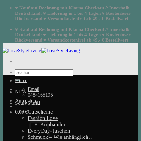
Zum
♥ Kauf auf Rechnung mit Klarna Checkout // Innerhalb
Inhalt
Deutschland: ♥ Lieferung in 1 bis 4 Tagen ♥ Kostenloser
springen
Rückversand ♥ Versandkostenfrei ab 49,- € Bestellwert
♥ Kauf auf Rechnung mit Klarna Checkout // Innerhalb
Deutschland: ♥ Lieferung in 1 bis 4 Tagen ♥ Kostenloser
Rückversand ♥ Versandkostenfrei ab 49,- € Bestellwert
Suchen
nach:
Home
Email
NEW
0484165195
Anmelden
Soul♥Stuff
Gutscheine
0,00
€
Fashion Love
Armbänder
EveryDay-Taschen
Schmuck – Wie anhänglich…