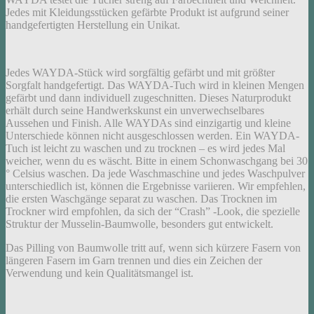
Jedes mit Kleidungsstücken gefärbte Produkt ist aufgrund seiner
handgefertigten Herstellung ein Unikat.
Jedes WAYDA-Stück wird sorgfältig gefärbt und mit größter
Sorgfalt handgefertigt. Das WAYDA-Tuch wird in kleinen Mengen
gefärbt und dann individuell zugeschnitten. Dieses Naturprodukt
erhält durch seine Handwerkskunst ein unverwechselbares
Aussehen und Finish. Alle WAYDAs sind einzigartig und kleine
Unterschiede können nicht ausgeschlossen werden. Ein WAYDA-
Tuch ist leicht zu waschen und zu trocknen – es wird jedes Mal
weicher, wenn du es wäscht. Bitte in einem Schonwaschgang bei 30
° Celsius waschen. Da jede Waschmaschine und jedes Waschpulver
unterschiedlich ist, können die Ergebnisse variieren. Wir empfehlen,
die ersten Waschgänge separat zu waschen. Das Trocknen im
Trockner wird empfohlen, da sich der “Crash” -Look, die spezielle
Struktur der Musselin-Baumwolle, besonders gut entwickelt.
Das Pilling von Baumwolle tritt auf, wenn sich kürzere Fasern von
längeren Fasern im Garn trennen und dies ein Zeichen der
Verwendung und kein Qualitätsmangel ist.