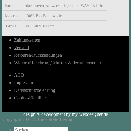
Farbe:
black raven; schwarz mit grauem WAYDA Print
Material:
100% Bio-Baumwolle
Größe:
ca. 140 x 140 cm
Zahlungsarten
Versand
Retouren/Rücksendungen
Widerrufsbelehrung/ Muster-Widerrufsformular
AGB
Impressum
Datenschutzbelehrung
Cookie-Richtlinie
design & development by my-webdesigner.de
Copyright 2026 ©
Love Style Living
Suchen