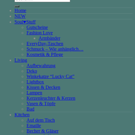
nach:
Home
NEW
Soul♥Stuff
Gutscheine
Fashion Love
Armbänder
EveryDay-Taschen
Schmuck – Wie anhänglich…
Kosmetik & Pflege
Living
Aufbewahrung
Deko
Winkekatze “Lucky Cat”
Lightbox
Kissen & Decken
Lampen
Kerzenleuchter & Kerzen
Vasen & Töpfe
Bad
Kitchen
Auf dem Tisch
Emaille
Becher & Gläser