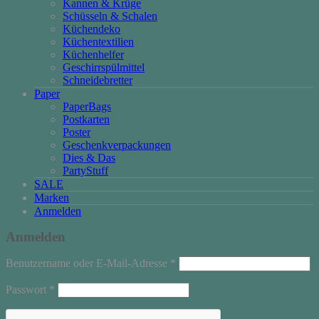
Kannen & Krüge
Schüsseln & Schalen
Küchendeko
Küchentextilien
Küchenhelfer
Geschirrspülmittel
Schneidebretter
Paper
PaperBags
Postkarten
Poster
Geschenkverpackungen
Dies & Das
PartyStuff
SALE
Marken
Anmelden
Anmelden
Erforderlich
Benutzername oder E-Mail-Adresse
*
Erforderlich
Passwort
*