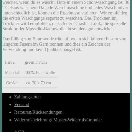
weicher, wenn du es wäscht. Bitte in einem Schonwaschgang bei 30
° Celsius waschen. Da jede Waschmaschine und jedes Waschpulver
unterschiedlich ist, können die Ergebnisse variieren. Wir empfehlen,
die ersten Waschgänge separat zu waschen. Das Trocknen im
Trockner wird empfohlen, da sich der “Crash” -Look, die spezielle
Struktur der Musselin-Baumwolle, besonders gut entwickelt.
Das Pilling von Baumwolle tritt auf, wenn sich kürzere Fasern von
längeren Fasern im Garn trennen und dies ein Zeichen der
Verwendung und kein Qualitätsmangel ist.
Farbe:
green matcha
Material:
100% Baumwolle
Größe:
ca. 70 x 70 cm
Zahlungsarten
Versand
Retouren/Rücksendungen
Widerrufsbelehrung/ Muster-Widerrufsformular