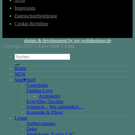
AGB
Impressum
Datenschutzbelehrung
Cookie-Richtlinie
design & development by my-webdesigner.de
Copyright 2026 ©
Love Style Living
Suchen
nach:
Home
NEW
Soul♥Stuff
Gutscheine
Fashion Love
Armbänder
EveryDay-Taschen
Schmuck – Wie anhänglich…
Kosmetik & Pflege
Living
Aufbewahrung
Deko
Winkekatze “Lucky Cat”