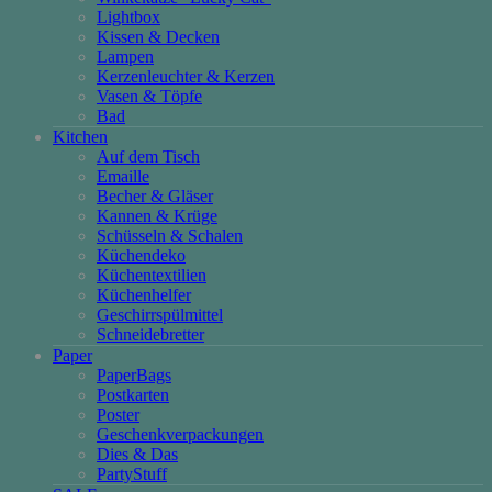
Lightbox
Kissen & Decken
Lampen
Kerzenleuchter & Kerzen
Vasen & Töpfe
Bad
Kitchen
Auf dem Tisch
Emaille
Becher & Gläser
Kannen & Krüge
Schüsseln & Schalen
Küchendeko
Küchentextilien
Küchenhelfer
Geschirrspülmittel
Schneidebretter
Paper
PaperBags
Postkarten
Poster
Geschenkverpackungen
Dies & Das
PartyStuff