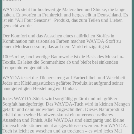
WAYDA steht für hochwertige Materialien und Stücke, die lange
halten. Entworfen in Frankreich und hergestellt in Deutschland. Es
ist ein “All Four Seasons” -Produkt, das zum Teilen und Lieben
gemacht wurde.
Der Komfort und das Aussehen eines natürlichen Stoffes in
Kombination mit saisonalen Farben machen WAYDA-Stoff zu
einem Modeaccessoire, das auf dem Markt einzigartig ist.
100% reine, hochwertige Baumwolle ist die Basis des Musselin-
Textils. Es leitet die Sommerhitze ab und bleibt bei sinkenden
Temperaturen gemütlich.
WAYDA testet die Tücher streng auf Farbechtheit und Weichheit.
Jedes mit Kleidungsstücken gefärbte Produkt ist aufgrund seiner
handgefertigten Herstellung ein Unikat.
Jedes WAYDA-Stück wird sorgfältig gefärbt und mit größter
Sorgfalt handgefertigt. Das WAYDA-Tuch wird in kleinen Mengen
gefärbt und dann individuell zugeschnitten. Dieses Naturprodukt
erhält durch seine Handwerkskunst ein unverwechselbares
Aussehen und Finish. Alle WAYDAs sind einzigartig und kleine
Unterschiede können nicht ausgeschlossen werden. Ein WAYDA-
Tuch ist leicht zu waschen und zu trocknen – es wird jedes Mal