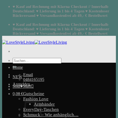
Zum
♥ Kauf auf Rechnung mit Klarna Checkout // Innerhalb
Inhalt
Deutschland: ♥ Lieferung in 1 bis 4 Tagen ♥ Kostenloser
springen
Rückversand ♥ Versandkostenfrei ab 49,- € Bestellwert
♥ Kauf auf Rechnung mit Klarna Checkout // Innerhalb
Deutschland: ♥ Lieferung in 1 bis 4 Tagen ♥ Kostenloser
Rückversand ♥ Versandkostenfrei ab 49,- € Bestellwert
Suchen
nach:
Home
Email
NEW
0484165195
Anmelden
Soul♥Stuff
Gutscheine
0,00
€
Fashion Love
Armbänder
EveryDay-Taschen
Schmuck – Wie anhänglich…