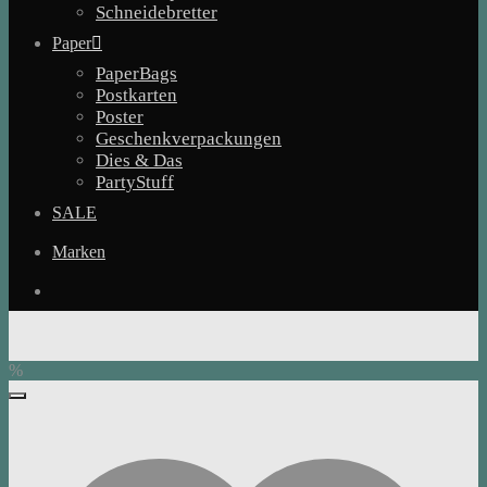
Schneidebretter
Paper
PaperBags
Postkarten
Poster
Geschenkverpackungen
Dies & Das
PartyStuff
SALE
Marken
%