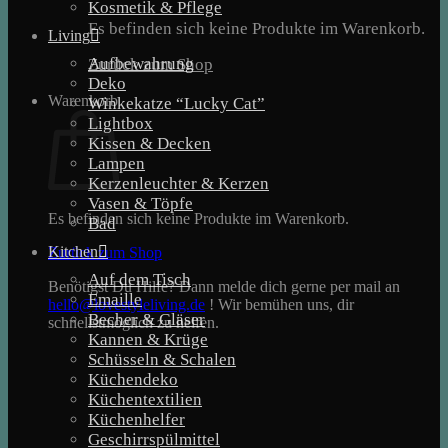
Kosmetik & Pflege
Es befinden sich keine Produkte im Warenkorb.
Living
Aufbewahrung
Zurück zum Shop
Deko
Warenkorb
Winkekatze “Lucky Cat”
Lightbox
Kissen & Decken
Lampen
Kerzenleuchter & Kerzen
Vasen & Töpfe
Es befinden sich keine Produkte im Warenkorb.
Bad
Kitchen
Zurück zum Shop
Auf dem Tisch
Benötigst Du Hilfe? Dann melde dich gerne per mail an
Emaille
hello@lovestyleliving.de
! Wir bemühen uns, dir
Becher & Gläser
schnellstmöglich zu helfen.
Kannen & Krüge
Schüsseln & Schalen
Küchendeko
Küchentextilien
Küchenhelfer
Geschirrspülmittel